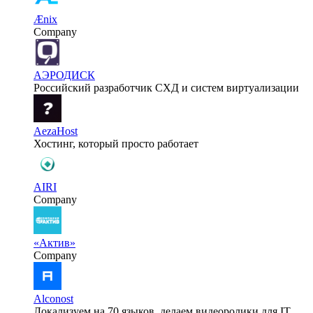
Ænix
Company
АЭРОДИСК
Российский разработчик СХД и систем виртуализации
AezaHost
Хостинг, который просто работает
AIRI
Company
«Актив»
Company
Alconost
Локализуем на 70 языков, делаем видеоролики для IT