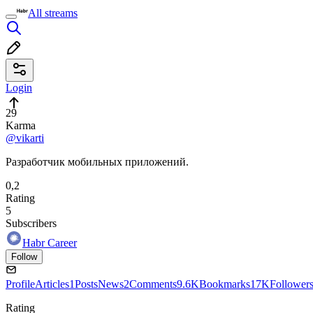
All streams
Login
29
Karma
@vikarti
Разработчик мобильных приложений.
0,2
Rating
5
Subscribers
Habr Career
Follow
Profile
Articles
1
Posts
News
2
Comments
9.6K
Bookmarks
17K
Follower
Rating