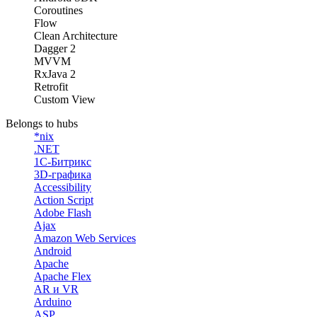
Coroutines
Flow
Clean Architecture
Dagger 2
MVVM
RxJava 2
Retrofit
Custom View
Belongs to hubs
*nix
.NET
1С-Битрикс
3D-графика
Accessibility
Action Script
Adobe Flash
Ajax
Amazon Web Services
Android
Apache
Apache Flex
AR и VR
Arduino
ASP