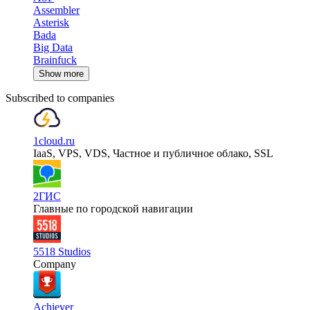
Assembler
Asterisk
Bada
Big Data
Brainfuck
Show more
Subscribed to companies
1cloud.ru
IaaS, VPS, VDS, Частное и публичное облако, SSL
2ГИС
Главные по городской навигации
5518 Studios
Company
Achiever