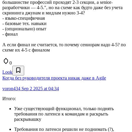
большинстве профессий проходят 2-3 секции, а senior-
разработчики — 4-5.", но на схеме как будто даже без учета
скрининга джунам и мидлам нужно 3-4?
- языко-специфичная
- базовые тех. навыки
- (опционально) опыт
- финал
А если финал не считается, то почему сениорам надо 4-5? по
схеме их 4-5 с финалом
0
Look
Когда без руководителя проекта никак даже в Agile
voron434
Sep 2 2025 at 04:34
Итого:
Уже существующий функционал, только поднять
требования по латенси к командам и раскрыть
раскрывашку
Требования по латенси решили не поднимать (?),