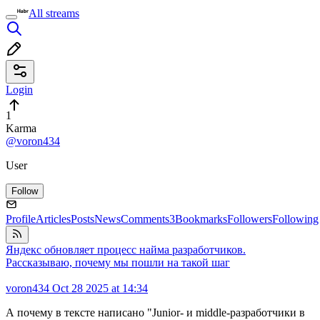
All streams
Login
1
Karma
@voron434
User
Follow
Profile
Articles
Posts
News
Comments
3
Bookmarks
Followers
Following
Яндекс обновляет процесс найма разработчиков.
Рассказываю, почему мы пошли на такой шаг
voron434
Oct 28 2025 at 14:34
А почему в тексте написано "Junior- и middle-разработчики в