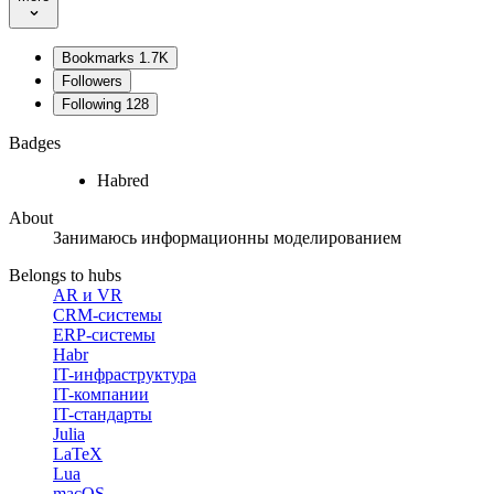
Bookmarks
1.7K
Followers
Following
128
Badges
Habred
About
Занимаюсь информационны моделированием
Belongs to hubs
AR и VR
CRM-системы
ERP-системы
Habr
IT-инфраструктура
IT-компании
IT-стандарты
Julia
LaTeX
Lua
macOS