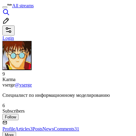
All streams
Login
9
Karma
vserge
@vserge
Специалист по информационному моделированию
6
Subscribers
Follow
Profile
Articles
3
Posts
News
Comments
31
More