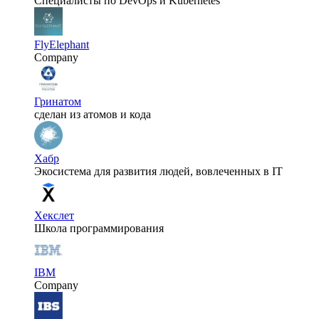
Специалисты по DevOps и Kubernetes
FlyElephant
Company
Гринатом
сделан из атомов и кода
Хабр
Экосистема для развития людей, вовлеченных в IT
Хекслет
Школа программирования
IBM
Company