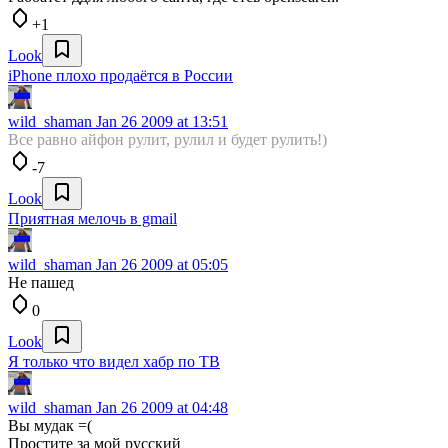
+1
Look
iPhone плохо продаётся в России
wild_shaman
Jan 26 2009 at 13:51
Все равно айфон рулит, рулил и будет рулить!)
-7
Look
Приятная мелочь в gmail
wild_shaman
Jan 26 2009 at 05:05
Не пашед
0
Look
Я только что видел хабр по ТВ
wild_shaman
Jan 26 2009 at 04:48
Вы мудак =(
Простите за мой русский