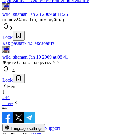
Mydreamis — сервис исполнения желаний
wild_shaman
Jan 23 2009 at 11:26
ortinov2@mail.ru, пожалуйста)
0
Look
Как раздать 4.5 эксабайта
wild_shaman
Jan 10 2009 at 08:41
Ждите бана за накрутку ^-^
+4
Look
Here
1
2
3
4
There
Support
Language settings