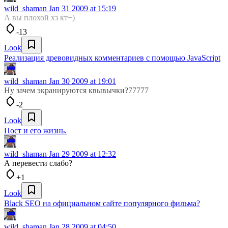
wild_shaman
Jan 31 2009 at 15:19
А вы плохой хз кт+)
-13
Look
Реализация древовидных комментариев с помощью JavaScript
wild_shaman
Jan 30 2009 at 19:01
Ну зачем экранируются квывычки?77777
-2
Look
Пост и его жизнь.
wild_shaman
Jan 29 2009 at 12:32
А перевести слабо?
+1
Look
Black SEO на официальном сайте популярного фильма?
wild_shaman
Jan 28 2009 at 04:50