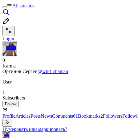
All streams
Login
0
Karma
Ортинов Сергей
@wild_shaman
User
1
Subscribers
Follow
Profile
Articles
Posts
News
Comments
61
Bookmarks
2
Followers
Followi
Нумеровать или маркировать?