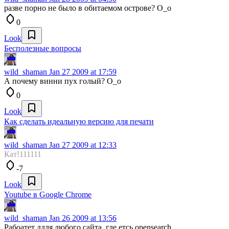
разве порно не было в обитаемом острове? О_о
0
Look
Бесполезные вопросы
wild_shaman
Jan 27 2009 at 17:59
А почему винни пух голый? О_о
0
Look
Как сделать идеальную версию для печати
wild_shaman
Jan 27 2009 at 12:33
Кат!111111
-7
Look
Youtube в Google Chrome
wild_shaman
Jan 26 2009 at 13:56
Рабоатет ддля любого сайта, где етсь opensearch.