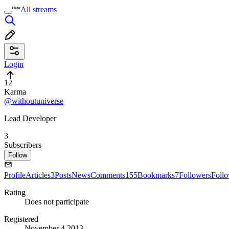
All streams
Login
12
Karma
@withoutuniverse
Lead Developer
3
Subscribers
Follow
Profile
Articles
3
Posts
News
Comments
155
Bookmarks
7
Followers
Foll
Rating
Does not participate
Registered
November 4 2013