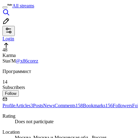
All streams
Login
48
Karma
Stas'M
@x86corez
Программист
14
Subscribers
Follow
Profile
Articles
3
Posts
News
Comments
158
Bookmarks
156
Followers
Fo
Rating
Does not participate
Location
Москва, Москва и Московская обл., Россия