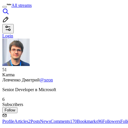
All streams
Login
51
Karma
Левченко Дмитрий
@xeon
Senior Developer в Microsoft
6
Subscribers
Follow
Profile
Articles
2
Posts
News
Comments
170
Bookmarks
96
Followers
Fol