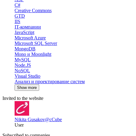
C#
Creative Commons
GTD
IIS
IT-компании
JavaScript
Microsoft Azure
Microsoft SQL Server
MongoDB
Mono и Moonlight
MySQL
Node.JS
NoSQL
Visual Studio
Анализ и проектирование систем
Show more
Invited to the website
Nikita Gusakov
@cCube
User
Subscribed to companies