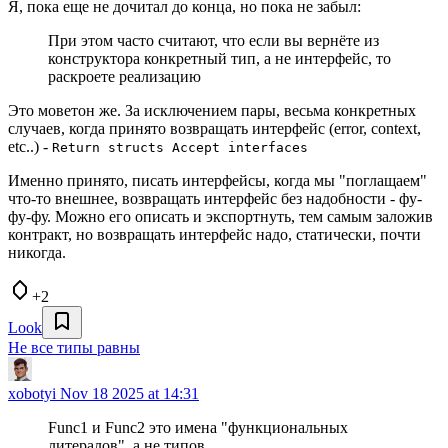
Я, пока еще не дочитал до конца, но пока не забыл:
При этом часто считают, что если вы вернёте из
конструктора конкретный тип, а не интерфейс, то
раскроете реализацию
Это моветон же. За исключением пары, весьма конкретных
случаев, когда принято возвращать интерфейс (error, context,
etc..) -
Return structs Accept interfaces
Именно принято, писать интерфейсы, когда мы "поглащаем"
что-то внешнее, возвращать интерфейс без надобности - фу-
фу-фу. Можно его описать и экспортнуть, тем самым заложив
контракт, но возвращать интерфейс надо, статически, почти
никогда.
+2
Look
Не все типы равны
xobotyi
Nov 18 2025 at 14:31
Func1 и Func2 это имена "функциональных
литералов", а не типов.