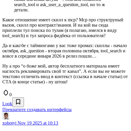
search_tool и ask_user_a_question_tool, но то ж
детали.
Какое отношение имеет скилл к mcp? Mcp про структруный
вызов, скилл про контракт/знания. И на кой вы сюда
приплели тул поиска по тулам (я полагаю, имелся в виду
tool_search) и тул запроса фидбека от пользователя?
Да и какгбе с таймингами у вас тоже промах: скиллы - начало
октября, ask_question - вторая половина октября, tool_search и
вовсе в середине января 2026 в релиз пошли…
Ну а про “о боже мой, автор бесплатного материала имеет
наглость рекламировать свой тг канал”. А если вы не можете
текстово отличить ввод в контекст (ссылка в начале статьи) от
CTA (в конце статьи) - ну штош!
0
Look
Прекратите создавать интерфейсы
xobotyi
Nov 19 2025 at 10:13