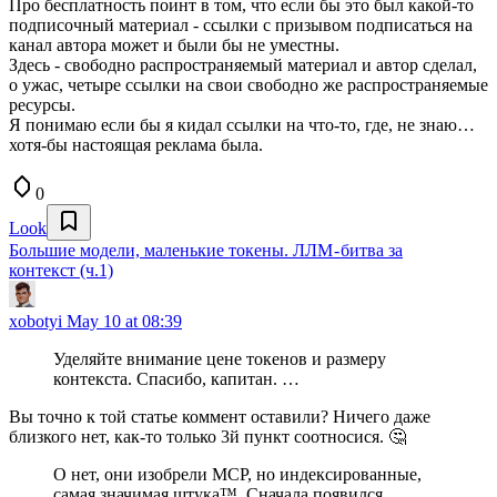
Про бесплатность поинт в том, что если бы это был какой-то
подписочный материал - ссылки с призывом подписаться на
канал автора может и были бы не уместны.
Здесь - свободно распространяемый материал и автор сделал,
о ужас, четыре ссылки на свои свободно же распространяемые
ресурсы.
Я понимаю если бы я кидал ссылки на что-то, где, не знаю…
хотя-бы настоящая реклама была.
0
Look
Большие модели, маленькие токены. ЛЛМ - битва за
контекст (ч.1)
xobotyi
May 10 at 08:39
Уделяйте внимание цене токенов и размеру
контекста. Спасибо, капитан. …
Вы точно к той статье коммент оставили? Ничего даже
близкого нет, как-то только 3й пункт соотносися. 🤔
О нет, они изобрели MCP, но индексированные,
самая значимая штука™. Сначала появился