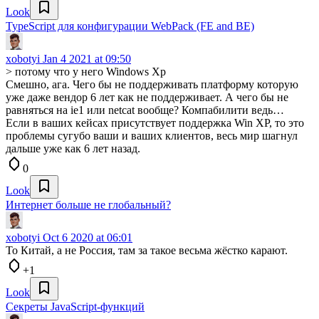
Look
TypeScript для конфигурации WebPack (FE and BE)
xobotyi
Jan 4 2021 at 09:50
> потому что у него Windows Xp
Смешно, ага. Чего бы не поддерживать платформу которую
уже даже вендор 6 лет как не поддерживает. А чего бы не
равняться на ie1 или netcat вообще? Компабилити ведь…
Если в ваших кейсах присутствует поддержка Win XP, то это
проблемы сугубо ваши и ваших клиентов, весь мир шагнул
дальше уже как 6 лет назад.
0
Look
Интернет больше не глобальный?
xobotyi
Oct 6 2020 at 06:01
То Китай, а не Россия, там за такое весьма жёстко карают.
+1
Look
Секреты JavaScript-функций