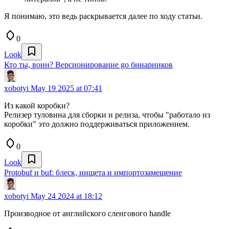
Я понимаю, это ведь раскрывается далее по ходу статьи.
0
Look
Кто ты, воин? Версионирование go бинарников
xobotyi
May 19 2025 at 07:41
Из какой коробки?
Релизер туловина для сборки и релиза, чтобы "работало из
коробки" это должно поддерживаться приложением.
0
Look
Protobuf и buf: блеск, нищета и импортозамещение
xobotyi
May 24 2024 at 18:12
Производное от английского сленгового handle