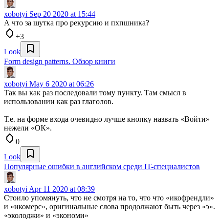
xobotyi
Sep 20 2020 at 15:44
А что за шутка про рекурсию и пхпшника?
+3
Look
Form design patterns. Обзор книги
xobotyi
May 6 2020 at 06:26
Так вы как раз последовали тому пункту. Там смысл в
использовании как раз глаголов.
Т.е. на форме входа очевидно лучше кнопку назвать «Войти»
нежели «ОК».
0
Look
Популярные ошибки в английском среди IT-специалистов
xobotyi
Apr 11 2020 at 08:39
Стоило упомянуть, что не смотря на то, что что «икофрендли»
и «икомерс», оригинальные слова продолжают быть через «э».
«эколоджи» и «экономи»