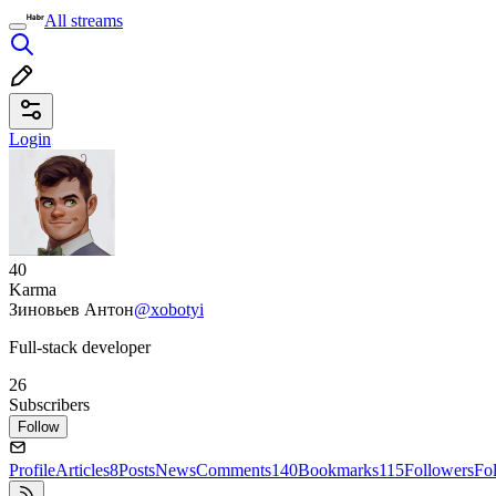
All streams
Login
40
Karma
Зиновьев Антон
@xobotyi
Full-stack developer
26
Subscribers
Follow
Profile
Articles
8
Posts
News
Comments
140
Bookmarks
115
Followers
Fo