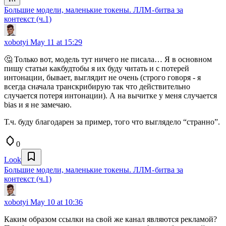
Большие модели, маленькие токены. ЛЛМ - битва за
контекст (ч.1)
xobotyi
May 11 at 15:29
🤔 Только вот, модель тут ничего не писала… Я в основном
пишу статьи какбудтобы я их буду читать и с потерей
интонации, бывает, выглядит не очень (строго говоря - я
всегда сначала транскрибирую так что действительно
случается потеря интонации). А на вычитке у меня случается
bias и я не замечаю.
Т.ч. буду благодарен за пример, того что выглядело “странно”.
0
Look
Большие модели, маленькие токены. ЛЛМ - битва за
контекст (ч.1)
xobotyi
May 10 at 10:36
Каким образом ссылки на свой же канал являются рекламой?