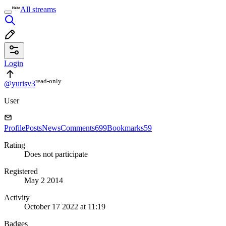
All streams
Login
read⁠-⁠only
@yurisv3
User
Profile
Posts
News
Comments
699
Bookmarks
59
Rating
Does not participate
Registered
May 2 2014
Activity
October 17 2022 at 11:19
Badges