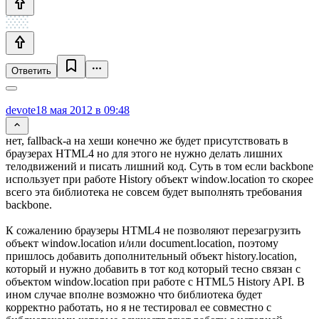
Ответить
devote
18 мая 2012 в 09:48
нет, fallback-а на хеши конечно же будет присутствовать в
браузерах HTML4 но для этого не нужно делать лишних
телодвижений и писать лишний код. Суть в том если backbone
использует при работе History объект window.location то скорее
всего эта библиотека не совсем будет выполнять требования
backbone.
К сожалению браузеры HTML4 не позволяют перезагрузить
объект window.location и/или document.location, поэтому
пришлось добавить дополнительный объект history.location,
который и нужно добавить в тот код который тесно связан с
объектом window.location при работе с HTML5 History API. В
ином случае вполне возможно что библиотека будет
корректно работать, но я не тестировал ее совместно с