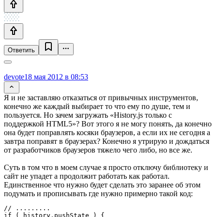
Ответить
devote
18 мая 2012 в 08:53
Я и не заставляю отказаться от привычных инструментов,
конечно же каждый выбирает то что ему по душе, тем и
пользуется. Но зачем загружать «History.js только с
поддержкой HTML5»? Вот этого я не могу понять, да конечно
она будет поправлять косяки браузеров, а если их не сегодня а
завтра поправят в браузерах? Конечно я утрирую и дождаться
от разработчиков браузеров тяжело чего либо, но все же.
Суть в том что в моем случае я просто отключу библиотеку и
сайт не упадет а продолжит работать как работал.
Единственное что нужно будет сделать это заранее об этом
подумать и прописывать где нужно примерно такой код:
// .........

if ( history.pushState ) {
