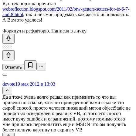
Я, с тех пор как прочитал
webreflection.blogspot.com/2011/02/btw-getters-setters-for-ie-6-7-
and-8.html
, так и не смог придумать как же это использовать.
А Вам это удалось!
Форкнул и рефакторю. Написал в личку
Ответить
devote
19 мая 2012 в 13:03
Да я тоже очень долго решал как применить то что вы
привели по ссылке, хотя по приведенной вами ссылке это
сырой способ, просто человек писавший метод objectStatic не
полностью осведомлен о реалиях VB, от того его способ
имеет кучу ошибок и ограничений, поэтому помимо этого
мне пришлось перелопатить еще и MSDN что бы получить
более полную картину по скрипту VB