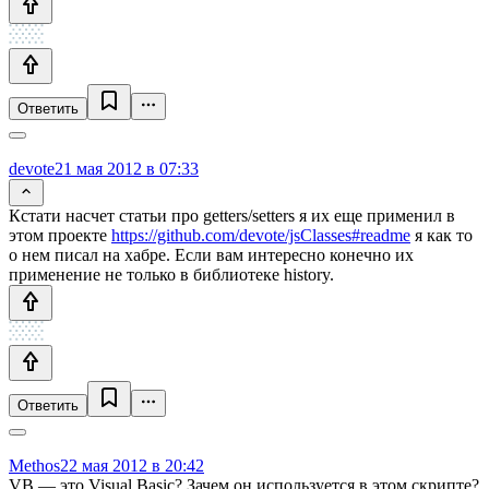
Ответить
devote
21 мая 2012 в 07:33
Кстати насчет статьи про getters/setters я их еще применил в
этом проекте
https://github.com/devote/jsClasses#readme
я как то
о нем писал на хабре. Если вам интересно конечно их
применение не только в библиотеке history.
Ответить
Methos
22 мая 2012 в 20:42
VB — это Visual Basic? Зачем он используется в этом скрипте?