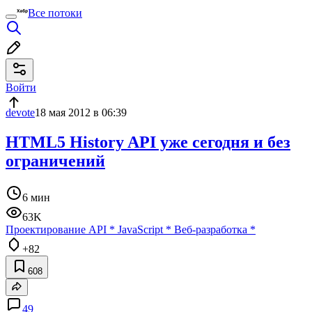
Все потоки
Войти
devote
18 мая 2012 в 06:39
HTML5 History API уже сегодня и без
ограничений
6 мин
63K
Проектирование API
*
JavaScript
*
Веб-разработка
*
+82
608
49