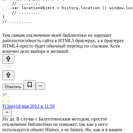
    // .........

    var locationObject = history.location || window.loc
    // .........

}

Тем самым отключение моей библиотеки не нарушит
работоспособность сайта в HTML5 браузерах, а в браузерах
HTML4 просто будет обычный переход по ссылкам. Хотя
конечно дело выбора и желаний.
Ответить
Fr3nzy
18 мая 2012 в 11:59
Ну да. В случае с Балуптоноским методом, простое
отключение библиотеки не поможет, так как у него
используется объект History, а не history. Но, как и в вашем