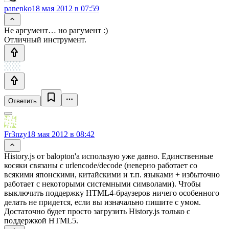
panenko
18 мая 2012 в 07:59
Не аргумент… но рагумент :)
Отличный инструмент.
Ответить
Fr3nzy
18 мая 2012 в 08:42
History.js от balopton'а использую уже давно. Единственные
косяки связаны с urlencode/decode (неверно работает со
всякими японскими, китайскими и т.п. языками + избыточно
работает с некоторыми системными символами). Чтобы
выключить поддержку HTML4-браузеров ничего особенного
делать не придется, если вы изначально пишите с умом.
Достаточно будет просто загрузить History.js только с
поддержкой HTML5.