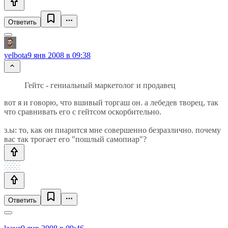
Ответить
yelbota
9 янв 2008 в 09:38
Гейтс - гениальный маркетолог и продавец
вот я и говорю, что вшивый торгаш он. а лебедев творец, так
что сравнивать его с гейтсом оскорбительно.
з.ы: то, как он пиарится мне совершенно безразлично. почему
вас так трогает его "пошлый самопиар"?
Ответить