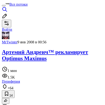
Все потоки
Войти
MrTwister
9 янв 2008 в 00:56
Артемий Андреич™ рекламирует
Optimus Maximus
1 мин
1.5K
Периферия
+64
14