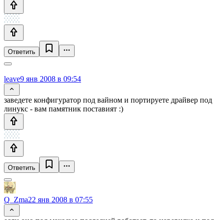
Ответить
leave
9 янв 2008 в 09:54
заведете конфигуратор под вайном и портируете драйвер под
линукс - вам памятник поставият :)
Ответить
Q_Zma
22 янв 2008 в 07:55