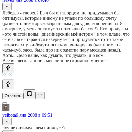
leave
9 янв 2008 в 09:46
Лебедев - творец? Был бы он творцом, не придумывал бы
оптимусы, которые никому не упали по большому счету
(разве что некоторым маргиналам для удовлетворения их Я -
смотрите, у меня оптимус за полтыщи баксов!). Его продукты
- это чистой воды "дизайнерский мэйнстрим" в том плане, что
сейчас все стараются извернуться и придумать что-то-такое-
что-все-ахнут-и-будут-носить-меня-на-руках (как пример -
часы-куб, здесь была про них заметка пару месяцев назад).
Хотя... Дело ваше, как думать, что думать, и о ком.
Все вышесказанное - мое личное скромное мнение.
Ответить
yelbota
9 янв 2008 в 09:51
лучше оптимус, чем виндоус :)