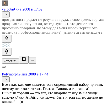
yelbota
9 янв 2008 в 17:02
программист продает не результат труда, а свое время. торгаш
продавая ли, покупая ли, всегда лукавит. это делает его
професию позорной. по этому для меня любой торгаш это
дерьмо (в профессиональном плане). умение лгать не заслуга.
Ответить
Polymorph
9 янв 2008 в 17:44
Все таки, как мне кажется, есть определенный набор причин,
почему не стоит считать Гейтса "Вшивым торгашом".
Вшивый торгаш — это тот, кто впаривает людям на улице
всякую х*ню. А Гейтс, он может быть и торгаш, но далеко не
вшивый.. =))