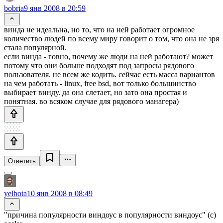
bobria
9 янв 2008 в 20:59
винда не идеальна, но то, что на ней работает огромное
количество людей по всему миру говорит о том, что она не зря
стала популярной.
если винда - говно, почему же люди на ней работают? может
потому что они больше подходят под запросы рядового
пользователя. не всем же кодить. сейчас есть масса вариантов
на чем работать - linux, free bsd, вот только большинство
выбирает винду. да она слетает, но зато она простая и
понятная. во всяком случае для рядового манагера)
Ответить
yelbota
10 янв 2008 в 08:49
"причина популярности виндоус в популярности виндоус" (с)