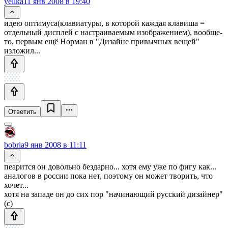
yellka
11 янв 2008 в 19:40
идею оптимуса(клавиатуры, в которой каждая клавиша =
отдельный дисплей с настраиваемым изображением), вообще-
то, первым ещё Норман в "Дизайне привычных вещей"
изложил...
Ответить
bobria
9 янв 2008 в 11:11
пеарится он довольно бездарно... хотя ему уже по фигу как...
аналогов в россии пока нет, поэтому он может творить, что
хочет...
хотя на западе он до сих пор "начинающий русский дизайнер"
(с)