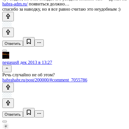
habra-adm.ru/
появиться должно…
спасибо за наводку, но я все равно считаю это неудобным :)
Ответить
negasus
8 дек 2013 в 13:27
Речь случайно не об этом?
habrahabr.ru/post/200000/#comment_7055786
Ответить