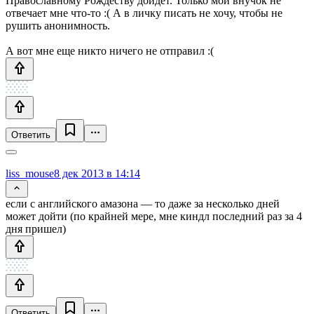
Православному Рождеству дойдет. Только мой внучок не
отвечает мне что-то :( А в личку писать не хочу, чтобы не
рушить анонимность.
А вот мне еще никто ничего не отправил :(
Ответить
liss_mouse
8 дек 2013 в 14:14
если с английского амазона — то даже за несколько дней
может дойти (по крайней мере, мне киндл последний раз за 4
дня пришел)
Ответить