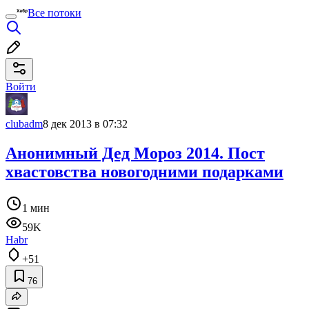
Все потоки
Войти
clubadm
8 дек 2013 в 07:32
Анонимный Дед Мороз 2014. Пост
хвастовства новогодними подарками
1 мин
59K
Habr
+51
76