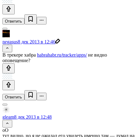
Ответить
negasus
8 дек 2013 в 12:46
В трекере хабра
habrahabr.ru/tracker/apps/
не видно
оповещение?
Ответить
gleam
8 дек 2013 в 12:48
оО
тут видно, но я не ожидал его увидеть именно там — думал на