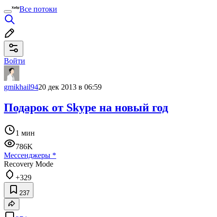
Все потоки
Войти
gmikhail94
20 дек 2013 в 06:59
Подарок от Skype на новый год
1 мин
786K
Мессенджеры
*
Recovery Mode
+329
237