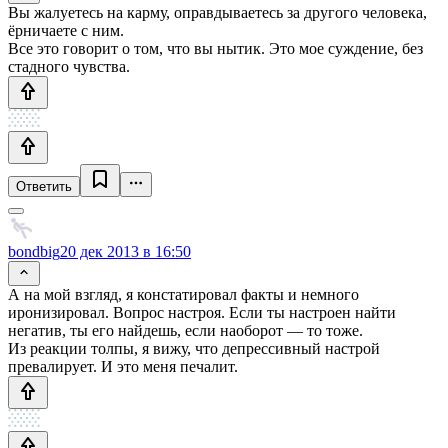
Вы жалуетесь на карму, оправдываетесь за другого человека,
ёрничаете с ним.
Все это говорит о том, что вы нытик. Это мое суждение, без
стадного чувства.
Ответить
bondbig
20 дек 2013 в 16:50
А на мой взгляд, я констатировал факты и немного
иронизировал. Вопрос настроя. Если ты настроен найти
негатив, ты его найдешь, если наоборот — то тоже.
Из реакции толпы, я вижу, что депрессивный настрой
превалирует. И это меня печалит.