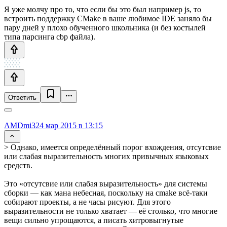
Я уже молчу про то, что если бы это был например js, то
встроить поддержку CMake в ваше любимое IDE заняло бы
пару дней у плохо обученного школьника (и без костылей
типа парсинга cbp файла).
Ответить
AMDmi3
24 мар 2015 в 13:15
> Однако, имеется определённый порог вхождения, отсутсвие
или слабая выразительность многих привычных языковых
средств.
Это «отсутсвие или слабая выразительность» для системы
сборки — как мана небесная, поскольку на cmake всё-таки
собирают проекты, а не часы рисуют. Для этого
выразительности не только хватает — её столько, что многие
вещи сильно упрощаются, а писать хитровыгнутые