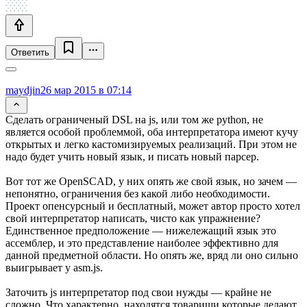
Ответить
maydjin
26 мар 2015 в 07:14
Сделать ограниченый DSL на js, или том же python, не
является особой проблеммой, оба интерпретатора имеют кучу
открытых и легко кастомизируемых реализаций. При этом не
надо будет учить новый язык, и писать новый парсер.
Вот тот же OpenSCAD, у них опять же свой язык, но зачем —
непонятно, ограничения без какой либо необходимости.
Проект опенсурсный и бесплатный, может автор просто хотел
свой интерпретатор написать, чисто как упражнение?
Единственное предположение — нижележащий язык это
ассемблер, и это представление наиболее эффективно для
данной предметной области. Но опять же, вряд ли оно сильно
выигрывает у asm.js.
Заточить js интерпретатор под свои нужды — крайне не
сложно. Что характерно, находятся товарищи которые делают