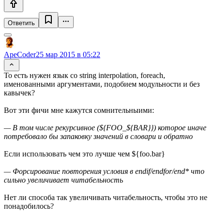
Ответить
ApeCoder
25 мар 2015 в 05:22
То есть нужен язык со string interpolation, foreach,
именованными аргументами, подобием модульности и без
кавычек?
Вот эти фичи мне кажутся сомнительныими:
— В том числе рекурсивное (${FOO_${BAR}}) которое иначе
потребовало бы запаковку значений в словари и обратно
Если использовать чем это лучше чем ${foo.bar}
— Форсирование повторения условия в endif/endfor/end* что
сильно увеличивает читабельность
Нет ли способа так увеличивать читабельность, чтобы это не
понадобилось?