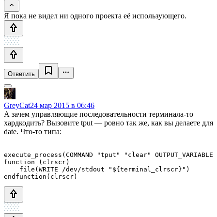
Я пока не видел ни одного проекта её использующего.
Ответить
GreyCat
24 мар 2015 в 06:46
А зачем управляющие последовательности терминала-то
хардкодить? Вызовите tput — ровно так же, как вы делаете для
date. Что-то типа:
execute_process(COMMAND "tput" "clear" OUTPUT_VARIABLE 
function (clrscr)

    file(WRITE /dev/stdout "${terminal_clrscr}")
