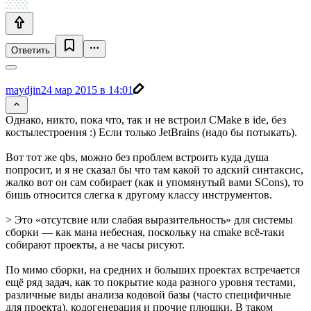
Ответить
maydjin
24 мар 2015 в 14:01
Однако, никто, пока что, так и не встроил CMake в ide, без
костылестроения :) Если только JetBrains (надо бы потыкать).
Вот тот же qbs, можно без проблем встроить куда душа
попросит, и я не сказал бы что там какой то адский синтаксис,
жалко вот он сам собирает (как и упомянутый вами SCons), то
бишь относится слегка к другому классу инструментов.
> Это «отсутсвие или слабая выразительность» для системы
сборки — как мана небесная, поскольку на cmake всё-таки
собирают проекты, а не часы рисуют.
По мимо сборки, на средних и больших проектах встречается
ещё ряд задач, как то покрытие кода разного уровня тестами,
различные виды анализа кодовой базы (часто специфичные
для проекта), кодогенерация и прочие плюшки. В таком