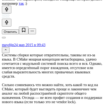
например
так
:)
Ответить
maydjin
24 мар 2015 в 09:43
Системы сборки которые отвратительны, таковы не из-за
языка. В CMake мощная концепция метасборщика, удачно
сочетается с модульной системой поиска всего и вся. Однако,
имеется определённый порог вхождения, отсутсвие или
слабая выразительность многих привычных языковых
средств.
Сильно сомневаюсь что можно найти, хоть какой то код на
CMake, который будет выглядеть проще и лаконичнее чем
аналог на любой распостранёной скриптоте общего
назначения. Отсюда — не ясен профит создания и поддержки
нового языка (если только это не vendor lock).