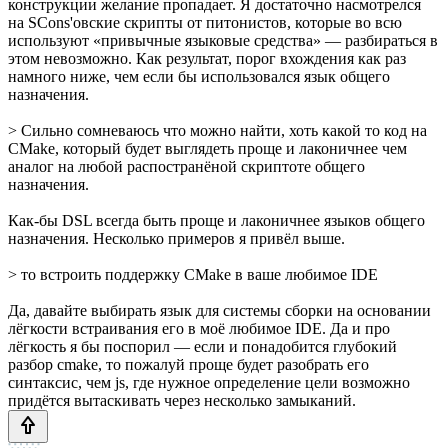
конструкции желание пропадает. Я достаточно насмотрелся
на SCons'овские скрипты от питонистов, которые во всю
используют «привычные языковые средства» — разбираться в
этом невозможно. Как результат, порог вхождения как раз
намного ниже, чем если бы использовался язык общего
назначения.
> Сильно сомневаюсь что можно найти, хоть какой то код на
CMake, который будет выглядеть проще и лаконичнее чем
аналог на любой распостранёной скриптоте общего
назначения.
Как-бы DSL всегда быть проще и лаконичнее языков общего
назначения. Несколько примеров я привёл выше.
> то встроить поддержку CMake в ваше любимое IDE
Да, давайте выбирать язык для системы сборки на основании
лёгкости встраивания его в моё любимое IDE. Да и про
лёгкость я бы поспорил — если и понадобится глубокий
разбор cmake, то пожалуй проще будет разобрать его
синтаксис, чем js, где нужное определение цели возможно
придётся вытаскивать через несколько замыканий.