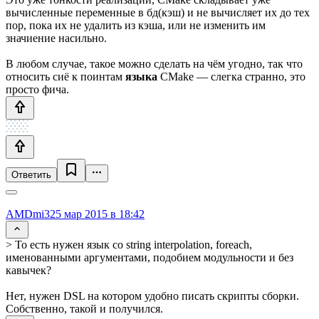
вычисленные переменные в бд(кэш) и не вычисляет их до тех
пор, пока их не удалить из кэша, или не изменить им
значиение насильно.
В любом случае, такое можно сделать на чём угодно, так что
относить сиё к поинтам
языка
CMake — слегка странно, это
просто фича.
Ответить
AMDmi3
25 мар 2015 в 18:42
> То есть нужен язык со string interpolation, foreach,
именованными аргументами, подобием модульности и без
кавычек?
Нет, нужен DSL на котором удобно писать скрипты сборки.
Собственно, такой и получился.