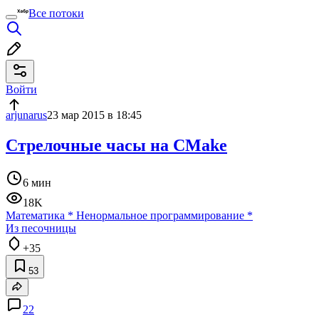
Все потоки
Войти
arjunarus
23 мар 2015 в 18:45
Стрелочные часы на CMake
6 мин
18K
Математика
*
Ненормальное программирование
*
Из песочницы
+35
53
22