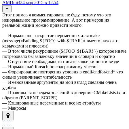
AMDmi3
24 мар 2015 в 12:54
Этот пример я комментировать не буду, потому что это
ненормальное программирование. А вот примеров из
реальной жизни можно привести много:
— Нормальное раскрытие переменных а-ля make
(message(«Building ${FOO} with ${BAR}» вместо плясок с
кавычками и плюсами)
— В том числе рекурсивное (${FOO_${BAR}}) которое иначе
потребовало бы запаковку значений в словари и обратно
— Отсутствие необходимости писать кавычки почти везде
— Нормальный foreach по содержимому массива
— Форсирование повторения условия в endif/endfor/end* что
сильно увеличивает читабельность
— Именованные аргументы на мой взгляд сделаны очень
удобно
— Правильная передача значений в дочерние CMakeLists.txt и
обратно (PARENT_SCOPE)
— Кэшированные переменные и все их атрибуты
— Макросы