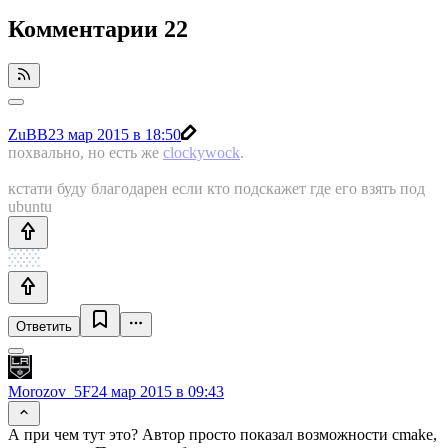
Комментарии
22
ZuBB
23 мар 2015 в 18:50
похвально, но есть же
clockywock
.
кстати буду благодарен если кто подскажет где его взять под
ubuntu
Ответить
Morozov_5F
24 мар 2015 в 09:43
А при чем тут это? Автор просто показал возможности cmake,