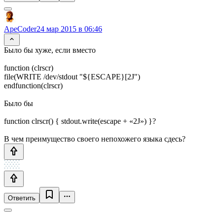
ApeCoder
24 мар 2015 в 06:46
Было бы хуже, если вместо
function (clrscr)
file(WRITE /dev/stdout "${ESCAPE}[2J")
endfunction(clrscr)
Было бы
function clrscr() { stdout.write(escape + «2J») }?
В чем преимущество своего непохожего языка сдесь?
Ответить