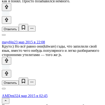
как я понял. Просто позабавился немного.
Ответить
maydjin
23 мар 2015 в 22:08
Круто:) Но всё равно они(kitware) гады, что запилили свой
язык, вместо чего нибудь популярного и легко разбираемого
сторонними утилитами — того же js.
Ответить
AMDmi3
24 мар 2015 в 02:45