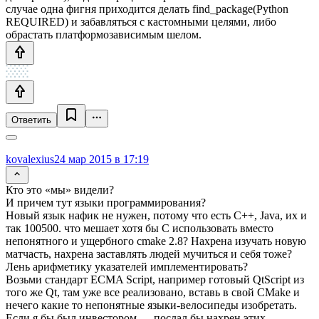
случае одна фигня приходится делать find_package(Python
REQUIRED) и забавляться с кастомными целями, либо
обрастать платформозависимым шелом.
Ответить
kovalexius
24 мар 2015 в 17:19
Кто это «мы» видели?
И причем тут языки программирования?
Новый язык нафик не нужен, потому что есть C++, Java, их и
так 100500. что мешает хотя бы C использовать вместо
непонятного и ущербного cmake 2.8? Нахрена изучать новую
матчасть, нахрена заставлять людей мучиться и себя тоже?
Лень арифметику указателей имплементировать?
Возьми стандарт ECMA Script, например готовый QtScript из
того же Qt, там уже все реализовано, вставь в свой CMake и
нечего какие то непонятные языки-велосипеды изобретать.
Если я бы был инвестором — послал бы нахрен этих