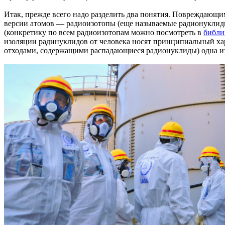
Итак, прежде всего надо разделить два понятия. Повреждающи
версии атомов — радиоизотопы (еще называемые радионуклиды)
(конкретику по всем радиоизотопам можно посмотреть в
библи
изоляции радинуклидов от человека носят принципиальный хар
отходами, содержащими распадающиеся радионуклиды) одна из 