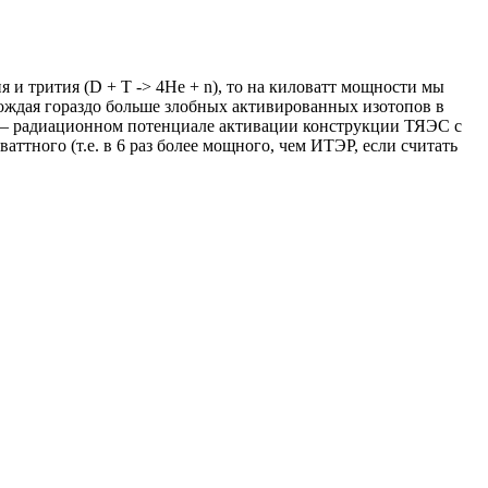
 и трития (D + T -> 4He + n), то на киловатт мощности мы
рождая гораздо больше злобных активированных изотопов в
е — радиационном потенциале активации конструкции ТЯЭС с
ттного (т.е. в 6 раз более мощного, чем ИТЭР, если считать