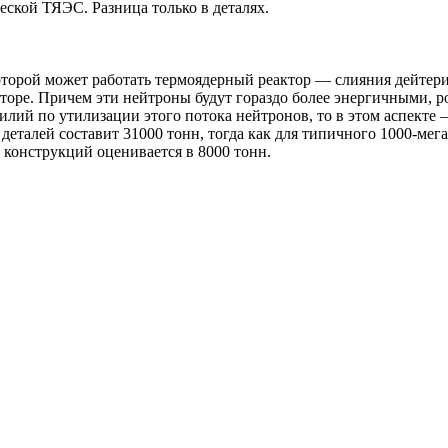
еской ТЯЭС. Разница только в деталях.
торой может работать термоядерный реактор — слияния дейтерия
кторе. Причем эти нейтроны будут гораздо более энергичными, 
илий по утилизации этого потока нейтронов, то в этом аспект
талей составит 31000 тонн, тогда как для типичного 1000-мегава
 конструкций оценивается в 8000 тонн.