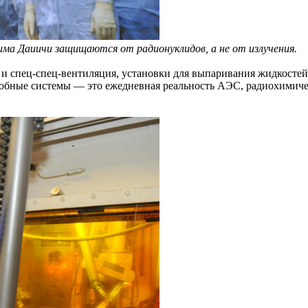
ма Даиичи защищаются от радионуклидов, а не от излучения.
, и спец-спец-вентиляция, установки для выпаривания жидкост
добные системы — это ежедневная реальность АЭС, радиохимиче