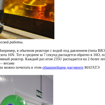
ческой работы.
Например, в обычном реакторе с водой под давлением (типа ВВ
зота 16N. Тот в среднем за 7 секунд распадется обратно в 16О,
томный реактор. Каждый раз атом 235U распадается на 2 более ле
 — весьма
ии можно почитать в этом
обширнейшем документе
МАГАТЭ