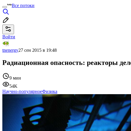
Все потоки
Войти
tnenergy
27 сен 2015 в 19:48
Радиационная опасность: реакторы дел
9 мин
54K
Научно-популярное
Физика