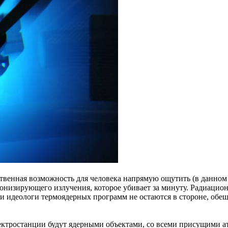
венная возможность для человека напрямую ощутить (в данном
ионизирующего излучения, которое убивает за минуту. Радиацио
и идеологи термоядерных программ не остаются в стороне, обещ
лектростанции будут ядерными объектами, со всеми присущими а