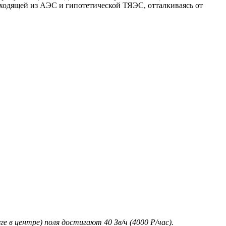
сходящей из АЭС и гипотетической ТЯЭС, отталкиваясь от
 в центре) поля достигают 40 Зв/ч (4000 Р/час).