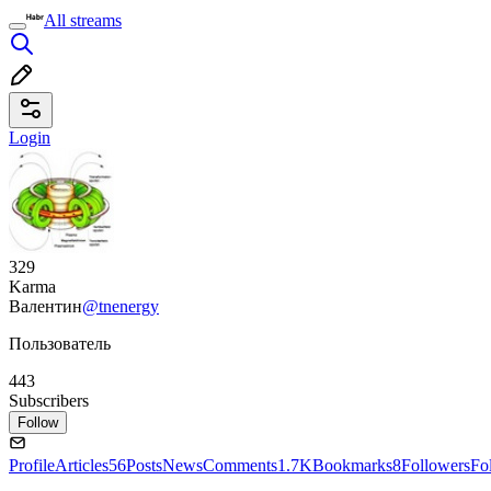
All streams
Login
329
Karma
Валентин
@tnenergy
Пользователь
443
Subscribers
Follow
Profile
Articles
56
Posts
News
Comments
1.7K
Bookmarks
8
Followers
Fo