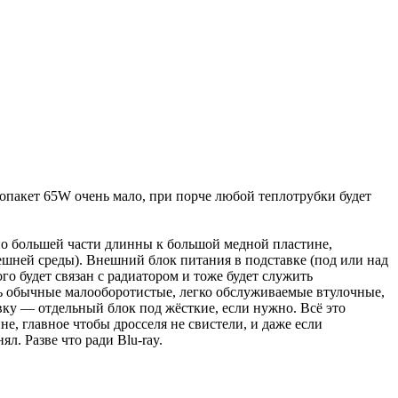
лопакет 65W очень мало, при порче любой теплотрубки будет
 по большей части длинны к большой медной пластине,
шней среды). Внешний блок питания в подставке (под или над
о будет связан с радиатором и тоже будет служить
ь обычные малооборотистые, легко обслуживаемые втулочные,
авку — отдельный блок под жёсткие, если нужно. Всё это
не, главное чтобы дросселя не свистели, и даже если
л. Разве что ради Blu-ray.