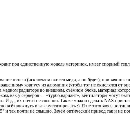
одходит под единственную модель материнок, имеет спорный теп
вание пятака (исключаем окисел меди, а он будет), припаянные
ашенному корпусу из алюминия (чтобы тот не окислялся от вне
 медном радиаторе во внешнем, съёмном блоке, материал которог
ом, как у серверов — «турбо вариант», вентиляторы могут быт
нить. И да, их почти не слышно. Также можно сделать NAS прист
ло всё плюхнуть и загерметизировать :). Я не загоняюсь по тиши
 и так почти не слышно. Зачем оптический привод так и не поня