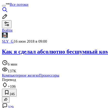
Все потоки
Войти
SLY_G
16 июн 2018 в 09:00
Как я сделал абсолютно бесшумный ко
6 мин
137K
Компьютерное железо
Процессоры
Перевод
+106
245
329