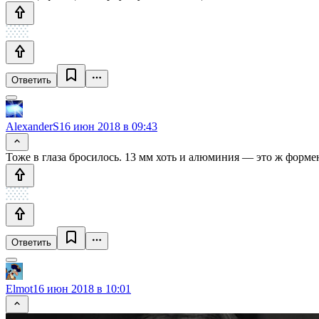
Ответить
AlexanderS
16 июн 2018 в 09:43
Тоже в глаза бросилось. 13 мм хоть и алюминия — это ж форме
Ответить
Elmot
16 июн 2018 в 10:01