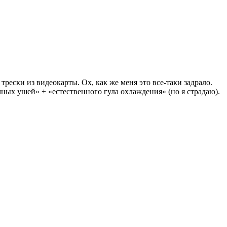
рески из видеокарты. Ох, как же меня это все-таки задрало.
ных ушей» + «естественного гула охлаждения» (но я страдаю).