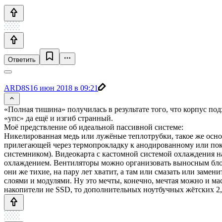
Ответить
ARD8S
16 июн 2018 в 09:21
«Полная тишина» получилась в результате того, что корпус п
«упс» да ещё и изгиб странный.
Моё предствление об идеальной пассивной системе:
Никелированная медь или лужёные теплотрубки, такое же осно
прилегающей через термопрокладку к анодированному или покр
системником). Видеокарта с кастомной системой охлаждения на
охлаждением. Вентиляторы можно организовать выносным блок
они же тихие, на пару лет хватит, а там или смазать или заме
слоями и модулями. Ну это мечты, конечно, мечтая можно и мас
накопители не SSD, то дополнительных ноутбучных жётских 2,5"