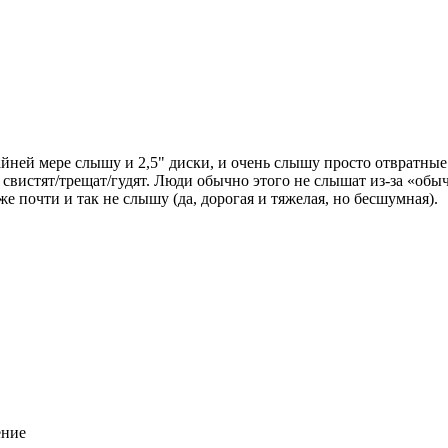
йней мере слышу и 2,5" диски, и очень слышу просто отвратные т
свистят/трещат/гудят. Люди обычно этого не слышат из-за «обыч
е почти и так не слышу (да, дорогая и тяжелая, но бесшумная).
ение