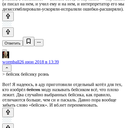
(и писал на нем, и учил ему и на нем, и интерпретатор его мы
дизассемблировали-ускоряли-испраляли ошибки-расширяли).
Ответить
wormball
26 июн 2018 в 13:39
> бейсик бейсику рознь
Вот! Я надеюсь, в аду приготовили отдельный котёл для тех,
кто изобрёл
бейсик
моду называть бейсиком всё, что плохо
лежит. Два случайно выбранных бейсика, как правило,
отличаются больше, чем си и паскаль. Давно пора вообще
забыть слово «бейсик». И вб.нет переименовать.