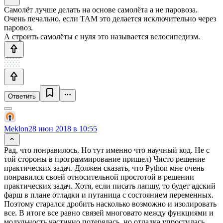
Самолёт лучше делать на основе самолёта а не паровоза.
Очень печально, если ТАМ это делается исключительно через
паровоз.
А строить самолёты с нуля это называется велосипедизм.
Ответить
Meklon
28 июн 2018 в 10:55
Рад, что понравилось. Но тут именно что научный код. Не с
той стороны в программирование пришел) Чисто решение
практических задач. Должен сказать, что Python мне очень
понравился своей относительной простотой в решении
практических задач. Хотя, если писать лапшу, то будет адский
фарш в плане отладки и путаница с состоянием переменных.
Поэтому старался дробить насколько возможно и изолировать
все. В итоге все равно связей многовато между функциями и
модульность частично потерялась, но отладка упростилась.