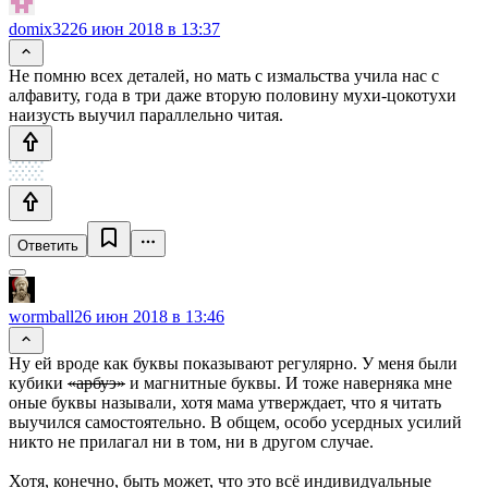
domix32
26 июн 2018 в 13:37
Не помню всех деталей, но мать с измальства учила нас с
алфавиту, года в три даже вторую половину мухи-цокотухи
наизусть выучил параллельно читая.
Ответить
wormball
26 июн 2018 в 13:46
Ну ей вроде как буквы показывают регулярно. У меня были
кубики
«арбуэ»
и магнитные буквы. И тоже наверняка мне
оные буквы называли, хотя мама утверждает, что я читать
выучился самостоятельно. В общем, особо усердных усилий
никто не прилагал ни в том, ни в другом случае.
Хотя, конечно, быть может, что это всё индивидуальные