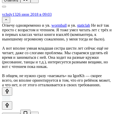
Ответить
vchslv13
26 июн 2018 в 09:03
Отвечу одновременно и ув.
wormball
и ув.
staticlab
Не всё так
просто с возрастом и чтением. Я тоже умел читать лет с трёх и
в первых классах читал книги взахлёб (компьютера, к
нынешнему огромному сожалению, у меня тогда не было).
А вот вполне умная младшая сестра шести лет сейчас ещё не
читает, даже со слогами проблемы. Мы стараемся уделять ей
время и заниматься с ней. Она ходит на разные кружки
(рисование, танцы и т.д.), интересуется разными вещами, но
вот с чтением пока никак.
В общем, не нужно сразу «наезжать» на IgorKh — скорее
всего, он вполне ориентируется в том, что его ребёнок может,
а что нет, и от этого отталкивается в своих требованиях.