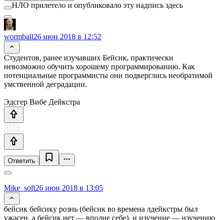
НЛО прилетело и опубликовало эту надпись здесь
wormball
26 июн 2018 в 12:52
Студентов, ранее изучавших Бейсик, практически
невозможно обучить хорошему программированию. Как
потенциальные программисты они подверглись необратимой
умственной деградации.
Эдсгер Вибе Дейкстра
Ответить
Mike_soft
26 июн 2018 в 13:05
бейсик бейсику рознь (бейсик во времена лдейкстры был
ужасен, а бейсик.нет — вполне себе). и изучение — изучению