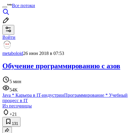
Все потоки
Войти
metaboloid
26 июн 2018 в 07:53
Обучение программированию с азов
5 мин
54K
Java
*
Карьера в IT-индустрии
Программирование
*
Учебный
процесс в IT
Из песочницы
+21
131