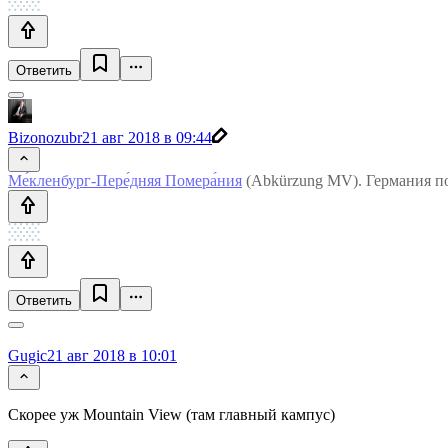
Ответить
Bizonozubr
21 авг 2018 в 09:44
Ме́кленбург-Пере́дняя Помера́ния
(Abkürzung MV). Германия по
Ответить
Gugic
21 авг 2018 в 10:01
Скорее уж Mountain View (там главный кампус)