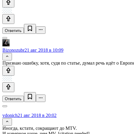
Ответить
Bizonozubr
21 авг 2018 в 10:09
Признаю ошибку, хотя, судя по статье, думал речь идёт о Европе
Ответить
vdonich
21 авг 2018 в 20:02
Иногда, кстати, сокращают до MTV.
И наверное чаще, чем MV. [citation needed]