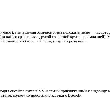
нимают), впечатления остались очень положительные — их сотр
(ни какого сравнения с другой известной крупной компанией).
ю ставить, чтобы не сожалеть, когда ее преодолеете.
роходил онсайт в гугле в MV и самый приближенный к андроиду в
таток почему-то простецкие задачки с leetcode.