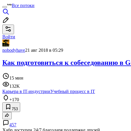
Все потоки
Войти
nobodyhave
21 авг 2018 в 05:29
Как подготовиться к собеседованию в G
15 мин
132K
Карьера в IT-индустрии
Учебный процесс в IT
+170
753
457
Хабр доступен 24/7 благодаря поддержке друзей