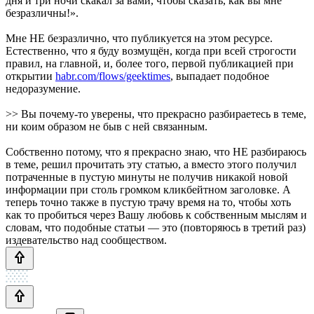
дня и три ночи скакал за вами, чтобы сказать, как вы мне
безразличны!».
Мне НЕ безразлично, что публикуется на этом ресурсе.
Естественно, что я буду возмущён, когда при всей строгости
правил, на главной, и, более того, первой публикацией при
открытии
habr.com/flows/geektimes
, выпадает подобное
недоразумение.
>> Вы почему-то уверены, что прекрасно разбираетесь в теме,
ни коим образом не быв с ней связанным.
Собственно потому, что я прекрасно знаю, что НЕ разбираюсь
в теме, решил прочитать эту статью, а вместо этого получил
потраченные в пустую минуты не получив никакой новой
информации при столь громком кликбейтном заголовке. А
теперь точно также в пустую трачу время на то, чтобы хоть
как то пробиться через Вашу любовь к собственным мыслям и
словам, что подобные статьи — это (повторяюсь в третий раз)
издевательство над сообществом.