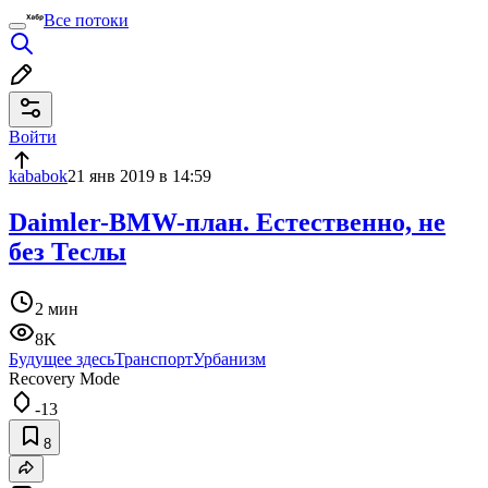
Все потоки
Войти
kababok
21 янв 2019 в 14:59
Daimler-BMW-план. Естественно, не
без Теслы
2 мин
8K
Будущее здесь
Транспорт
Урбанизм
Recovery Mode
-13
8