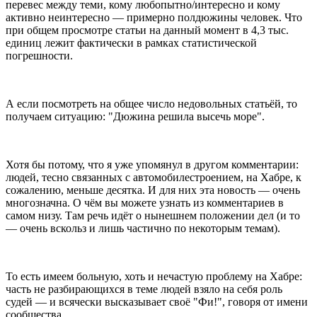
перевес между теми, кому любопытно/интересно и кому
активно неинтересно — примерно полдюжины человек. Что
при общем просмотре статьи на данный момент в 4,3 тыс.
единиц лежит фактически в рамках статистической
погрешности.
А если посмотреть на общее число недовольных статьёй, то
получаем ситуацию: "Дюжина решила высечь море".
Хотя бы потому, что я уже упомянул в другом комментарии:
людей, тесно связанных с автомобилестроением, на Хабре, к
сожалению, меньше десятка. И для них эта новость — очень
многозначна. О чём вы можете узнать из комментариев в
самом низу. Там речь идёт о нынешнем положении дел (и то
— очень вскольз и лишь частично по некоторым темам).
То есть имеем больную, хоть и нечастую проблему на Хабре:
часть не разбирающихся в теме людей взяло на себя роль
судей — и всячески высказывает своё "Фи!", говоря от имени
сообщества.