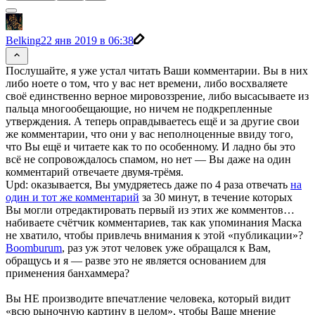
Belking
22 янв 2019 в 06:38
Послушайте, я уже устал читать Ваши комментарии. Вы в них
либо ноете о том, что у вас нет времени, либо восхваляете
своё единственно верное мировоззрение, либо высасываете из
пальца многообещающие, но ничем не подкрепленные
утверждения. А теперь оправдываетесь ещё и за другие свои
же комментарии, что они у вас неполноценные ввиду того,
что Вы ещё и читаете как то по особенному. И ладно бы это
всё не сопровождалось спамом, но нет — Вы даже на один
комментарий отвечаете двумя-трёмя.
Upd: оказывается, Вы умудряетесь даже по 4 раза отвечать
на
один и тот же комментарий
за 30 минут, в течение которых
Вы могли отредактировать первый из этих же комментов…
набиваете счётчик комментариев, так как упоминания Маска
не хватило, чтобы привлечь внимания к этой «публикации»?
Boomburum
, раз уж этот человек уже обращался к Вам,
обращусь и я — разве это не является основанием для
применения банхаммера?
Вы НЕ производите впечатление человека, который видит
«всю рыночную картину в целом», чтобы Ваше мнение