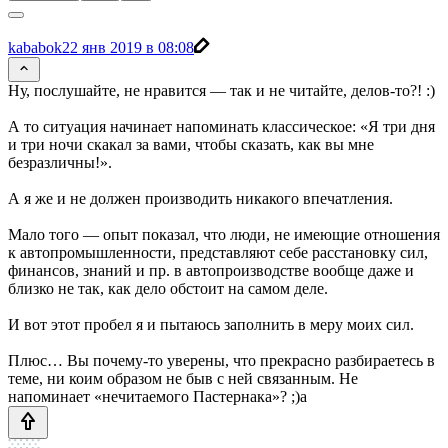
kababok
22 янв 2019 в 08:08
Ну, послушайте, не нравится — так и не читайте, делов-то?! :)
А то ситуация начинает напоминать классическое: «Я три дня
и три ночи скакал за вами, чтобы сказать, как вы мне
безразличны!».
А я же и не должен производить никакого впечатления.
Мало того — опыт показал, что люди, не имеющие отношения
к автопромышленности, представляют себе расстановку сил,
финансов, знаний и пр. в автопроизводстве вообще даже и
близко не так, как дело обстоит на самом деле.
И вот этот пробел я и пытаюсь заполнить в меру моих сил.
Плюс… Вы почему-то уверены, что прекрасно разбираетесь в
теме, ни коим образом не быв с ней связанным. Не
напоминает «нечитаемого Пастернака»? ;)а