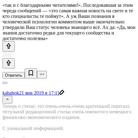
«так и с благодарными читателями!». Последовавшая за этим
череда сообщений — «это самая важная новость на свете и те
кто специалисты те поймут». А уж Ваши познания в
человеческой психологии комментом выше окончательно
утвердили Ваш статус человека знающего всё. Ах да: «Да, мои
знания достаточно редки для текущего сообщества и
достаточно полезны»
Ответить
kababok
21 янв 2019 в 17:11
Теперь о статье: это очень-очень-очень кратенький пересказ
титульной редакционной статьи очень именитого немецкого
финансово-экономического издания.
С уникальной информацией.