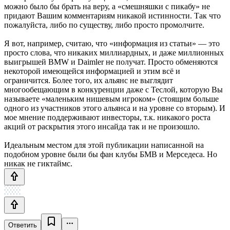
можно было бы брать на веру, а «смешняшки с пикабу» не
придают Вашим комментариям никакой истинности. Так что
пожалуйста, либо по существу, либо просто промолчите.
Я вот, например, считаю, что «информация из статьи» — это
просто слова, что никаких миллиардных, и даже миллионных
выигрышей BMW и Daimler не получат. Просто обменяются
некоторой имеющейся информацией и этим всё и
ограничится. Более того, их альянс не выглядит
многообещающим в конкуренции даже с Теслой, которую Вы
называете «маленьким нишевым игроком» (стоящим больше
одного из участников этого альянса и на уровне со вторым). И
мое мнение поддерживают инвесторы, т.к. никакого роста
акций от раскрытия этого инсайда так и не произошло.
Идеальным местом для этой публикации написанной на
подобном уровне были бы фан клубы БМВ и Мерседеса. Но
никак не гиктаймс.
Ответить