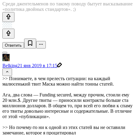
Среди джентельменов по такому поводу бытует высказывание
«политика двойных стандартов». ;)
Ответить
Belking
21 янв 2019 в 17:15
>> Понимаете, в чем прелесть ситуации: на каждый
малюсенький твит Маска можно найти тонны статей.
Ага, два слова — Funding secured, между прочим, стоили ему
20 млн.$. Другие твиты — приносили контракты больше ста
миллионов долларов. В общем то, при всей его любви к спаму
его твиты довольно интересные и содержательные. В отличие
от этой «публикации».
>> Но почему-то ни к одной из этих статей вы не оставили
замечание, которое я процитировал