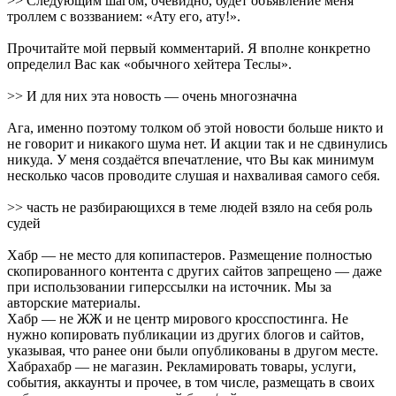
>> Следующим шагом, очевидно, будет объявление меня
троллем с воззванием: «Ату его, ату!».
Прочитайте мой первый комментарий. Я вполне конкретно
определил Вас как «обычного хейтера Теслы».
>> И для них эта новость — очень многозначна
Ага, именно поэтому толком об этой новости больше никто и
не говорит и никакого шума нет. И акции так и не сдвинулись
никуда. У меня создаётся впечатление, что Вы как минимум
несколько часов проводите слушая и нахваливая самого себя.
>> часть не разбирающихся в теме людей взяло на себя роль
судей
Хабр — не место для копипастеров. Размещение полностью
скопированного контента с других сайтов запрещено — даже
при использовании гиперссылки на источник. Мы за
авторские материалы.
Хабр — не ЖЖ и не центр мирового кросспостинга. Не
нужно копировать публикации из других блогов и сайтов,
указывая, что ранее они были опубликованы в другом месте.
Хабрахабр — не магазин. Рекламировать товары, услуги,
события, аккаунты и прочее, в том числе, размещать в своих