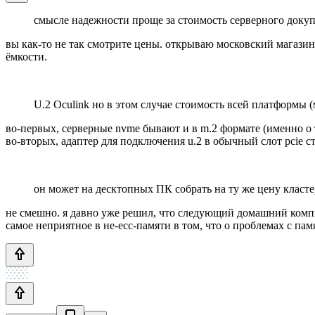
смысле надежности проще за стоимость серверного докупи
вы как-то не так смотрите цены. открываю московский магазин, 
ёмкости.
U.2 Oculink но в этом случае стоимость всей платформы (м
во-первых, серверные nvme бывают и в m.2 формате (именно о 
во-вторых, адаптер для подключения u.2 в обычный слот pcie с
он может на десктопных ПК собрать на ту же цену класт
не смешно. я давно уже решил, что следующий домашний компьют
самое неприятное в не-ecc-памяти в том, что о проблемах с памя