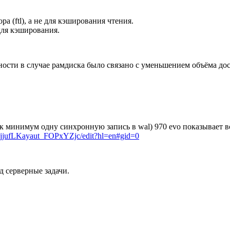
ра (ftl), а не для кэширования чтения.
для кэширования.
ности в случае рамдиска было связано с уменьшением объёма до
 минимум одну синхронную запись в wal) 970 evo показывает вс
fAjjufLKayaut_FOPxYZjc/edit?hl=en#gid=0
 серверные задачи.