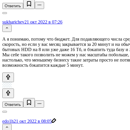
Ответить
sukharichev
21 окт 2022 в 07:26
А я понимаю, потому что бюджет. Для подавляющего числа сред
скорость, но если у вас месяц закрывается за 20 минут и на о
бытовых HDD на 8 или уже даже 16 Тб, и бэкапить туда базу и 
Мы себе такого позволить не можем у нас масштабы побольше, п
настолько, что меньшему бизнесу такие затраты просто не потя
возможность бэкапится каждые 5 минут.
Ответить
edo1h
21 окт 2022 в 08:05