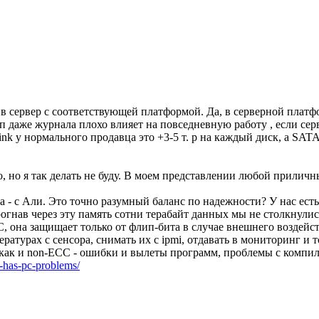
 в сервер с соответствующей платформой. Да, в серверной платфор
кап даже журнала плохо влияет на повседневную работу , если серв
ink у нормального продавца это +3-5 т. р на каждый диск, а SAT
о, но я так делать не буду. В моем представлении любой прилич
ища - с Али. Это точно разумный баланс по надежности? У нас ес
рогнав через эту память сотни терабайт данных мы не столкнули
, она защищает только от флип-бита в случае внешнего воздейст
урах с сенсора, снимать их с ipmi, отдавать в мониторинг и тог
 как и non-ECC - ошибки и вылеты программ, проблемы с компил
s-has-pc-problems/