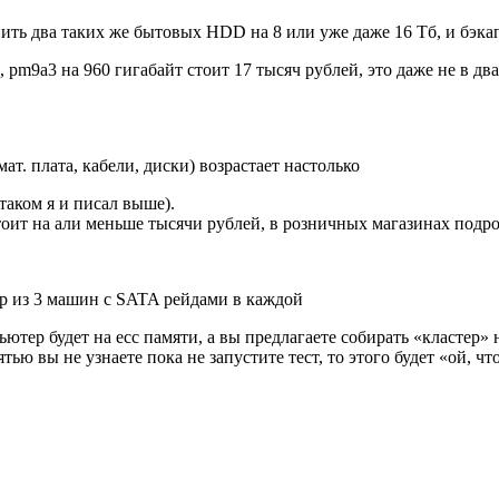
ть два таких же бытовых HDD на 8 или уже даже 16 Тб, и бэкапи
pm9a3 на 960 гигабайт стоит 17 тысяч рублей, это даже не в два
ат. плата, кабели, диски) возрастает настолько
таком я и писал выше).
тоит на али меньше тысячи рублей, в розничных магазинах подро
ер из 3 машин с SATA рейдами в каждой
ер будет на eсс памяти, а вы предлагаете собирать «кластер» н
тью вы не узнаете пока не запустите тест, то этого будет «ой, чт