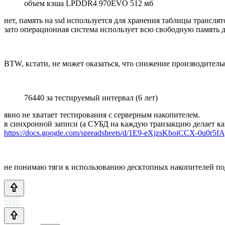
объем кэша LPDDR4 970EVO 512 мб
нет, память на ssd используется для хранения таблицы транслято
зато операционная система использует всю свободную память 
BTW, кстати, не может оказаться, что снижение производитель
76440 за тестируемый интервал (6 лет)
явно не хватает тестирования с серверным накопителем.
в синхронной записи (а СУБД на каждую транзакцию делает как
https://docs.google.com/spreadsheets/d/1E9-eXjzsKboiCCX-0u0r5
не понимаю тяги к использованию десктопных накопителей под