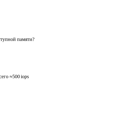
ступной памяти?
его ≈500 iops