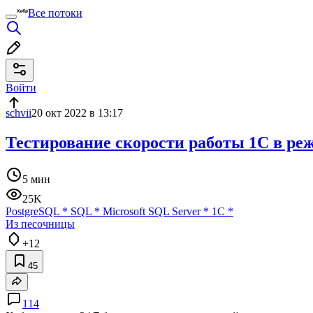
Все потоки
Войти
schvii
20 окт 2022 в 13:17
Тестирование скорости работы 1C в р
5 мин
25K
PostgreSQL
*
SQL
*
Microsoft SQL Server
*
1С
*
Из песочницы
+12
45
114