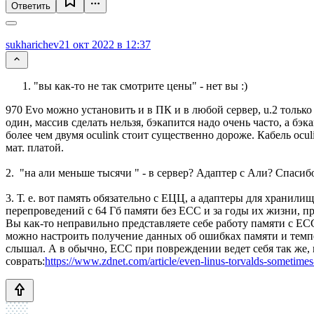
Ответить
sukharichev
21 окт 2022 в 12:37
"вы как-то не так смотрите цены" - нет вы :)
970 Evo можно установить и в ПК и в любой сервер, u.2 только
один, массив сделать нельзя, бэкапится надо очень часто, а бэ
более чем двумя oculink стоит существенно дороже. Кабель ocul
мат. платой.
2. "на али меньше тысячи " - в сервер? Адаптер с Али? Спасиб
3. Т. е. вот память обязательно с ЕЦЦ, а адаптеры для хранил
перепроведений с 64 Гб памяти без ECC и за годы их жизни, п
Вы как-то неправильно представляете себе работу памяти с ECC
можно настроить получение данных об ошибках памяти и температ
слышал. А в обычно, ECC при повреждении ведет себя так же,
соврать:
https://www.zdnet.com/article/even-linus-torvalds-sometime