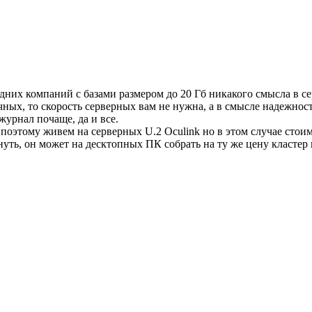
них компаний с базами размером до 20 Гб никакого смысла в се
бычных, то скорость серверных вам не нужна, а в смысле надежно
журнал почаще, да и все.
оэтому живем на серверных U.2 Oculink но в этом случае стоимо
нуть, он может на десктопных ПК собрать на ту же цену кластер