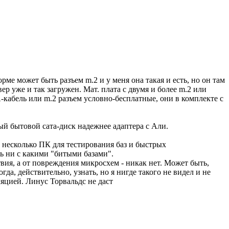
ме может быть разъем m.2 и у меня она такая и есть, но он там
ер уже и так загружен. Мат. плата с двумя и более m.2 или
A-кабель или m.2 разъем условно-бесплатные, они в комплекте с
ный бытовой сата-диск надежнее адаптера с Али.
ть несколько ПК для тестирования баз и быстрых
сь ни с какими "битыми базами".
вия, а от повреждения микросхем - никак нет. Может быть,
да, действительно, узнать, но я нигде такого не видел и не
яцией. Линус Торвальдс не даст