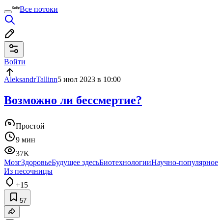
Все потоки
Войти
AleksandrTallinn
5 июл 2023 в 10:00
Возможно ли бессмертие?
Простой
9 мин
37K
Мозг
Здоровье
Будущее здесь
Биотехнологии
Научно-популярное
Из песочницы
+15
57