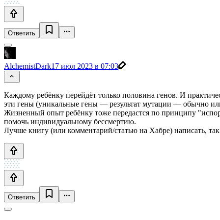
Ответить
AlchemistDark
17 июл 2023 в 07:03
Каждому ребёнку перейдёт только половина генов. И практичес
эти гены (уникальные гены — результат мутации — обычно ил
Жизненный опыт ребёнку тоже передастся по принципу "испорче
помочь индивидуальному бессмертию.
Лучше книгу (или комментарий/статью на Хабре) написать, так х
Ответить