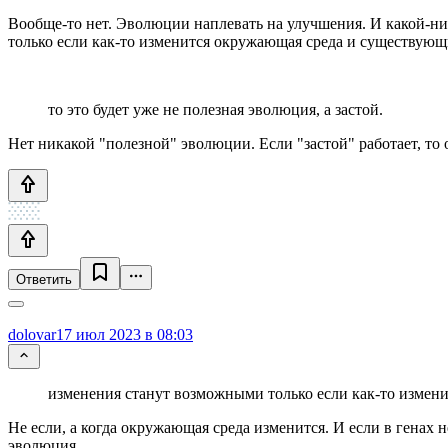
Вообще-то нет. Эволюции наплевать на улучшения. И какой-н
только если как-то изменится окружающая среда и существующ
то это будет уже не полезная эволюция, а застой.
Нет никакой "полезной" эволюции. Если "застой" работает, то о
Ответить
dolovar
17 июл 2023 в 08:03
изменения станут возможными только если как-то измен
Не если, а когда окружающая среда изменится. И если в генах
эволюция.