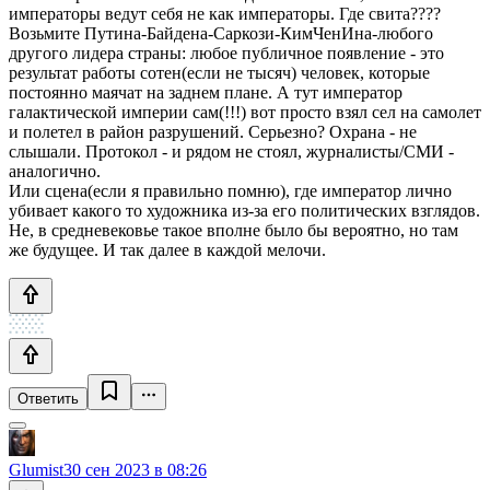
императоры ведут себя не как императоры. Где свита????
Возьмите Путина-Байдена-Саркози-КимЧенИна-любого
другого лидера страны: любое публичное появление - это
результат работы сотен(если не тысяч) человек, которые
постоянно маячат на заднем плане. А тут император
галактической империи сам(!!!) вот просто взял сел на самолет
и полетел в район разрушений. Серьезно? Охрана - не
слышали. Протокол - и рядом не стоял, журналисты/СМИ -
аналогично.
Или сцена(если я правильно помню), где император лично
убивает какого то художника из-за его политических взглядов.
Не, в средневековье такое вполне было бы вероятно, но там
же будущее. И так далее в каждой мелочи.
Ответить
Glumist
30 сен 2023 в 08:26