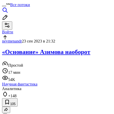
Все потоки
Войти
nevmenandr
23 сен 2023 в 21:32
«Основание» Азимова наоборот
Простой
17 мин
54K
Научная фантастика
Аналитика
+148
105