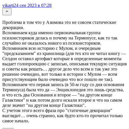
vikarti
24 сен 2023 в 07:28
Проблема в том что у Азимова это не совсем статические
декорации.
Вспоминаем куда именно первоначальная группа
психоисториков делась и почему на Терминусе, как то так
случайно не оказалось никого из психоисториков.
Вспоминаем всю историю с Мулом, и очередным
"предсказанием" из хранилища (для тех кто не читал книгу —
Селдон оставил артефакт которые в определенные моменты
выдает голопроекцию с записью, описывая текущую ситуация
и советы как решать… другое дело что всем и так уже это
решение очевидно, вот только в истории с Мулом — всем
присутствующим было очевидно что все пошло не так).
Вспоминаем что первая запись (в 50-м году со дня основания
Терминуса) была что да — Энциклопедия это лишь средства,
и что есть два Основания и второе — "на другом конце
Галактики" и как потом долго искали второе и что на самом
деле значит "на другом конце Галактики".
С учетом этого всего фраза про "статичные декорации"
выглядит… очень странно, как будто кто-то прочитал только
самое начало.