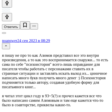
Ответить
noanswer
24 сен 2023 в 08:29
я пишу не про то как Азимов представил все это внутри
произведения, а то как это воспринимается снаружи... то есть
сама по себе "психоистория" всего-лишь оправдание для
писателя чтобы работать с персонажами ставить их в
странные ситуации и заставлять искать выход из... циничное
написать много букв получить много денег :) Психоистория
подчиняется только автору, cоздавая удобную форму для
писатьмного книг...
я читал этот цикл году в 93~5(?) и прочел кажется все что
было написано самим Азимовым и там еще кажется что-то
было в соавторстве, приквелы какие-то.