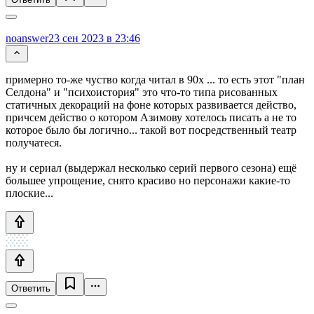
noanswer
23 сен 2023 в 23:46
примерно то-же чуство когда читал в 90х ... то есть этот "план
Селдона" и "психоистория" это что-то типа рисованных
статичных декораций на фоне которых развивается действо,
причсем действо о котором Азимову хотелось писать а не то
которое было бы логично... такой вот посредственный театр
получатеся.
ну и сериал (выдержал несколько серий первого сезона) ещё
большее упрощение, снято красиво но персонажи какие-то
плоские...
Ответить