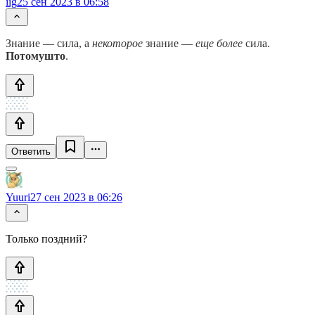
iig
25 сен 2023 в 06:58
Знание — сила, а
некоторое
знание —
еще более
сила.
Потомушто
.
Ответить
Yuuri
27 сен 2023 в 06:26
Только поздний?