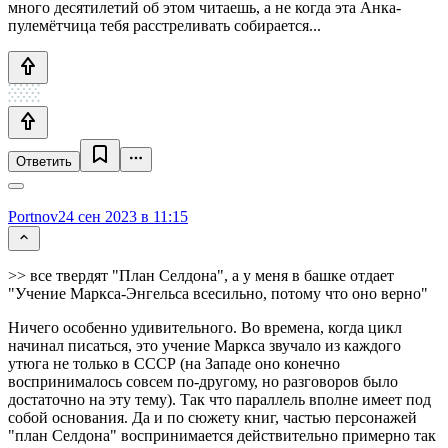
много десятилетий об этом читаешь, а не когда эта Анка-
пулемётчица тебя расстреливать собирается...
Ответить
Portnov
24 сен 2023 в 11:15
>> все твердят "План Селдона", а у меня в башке отдает
"Учение Маркса-Энгельса всесильно, потому что оно верно"
Ничего особенно удивительного. Во времена, когда цикл
начинал писаться, это учение Маркса звучало из каждого
утюга не только в СССР (на Западе оно конечно
воспринималось совсем по-другому, но разговоров было
достаточно на эту тему). Так что параллель вполне имеет под
собой основания. Да и по сюжету книг, частью персонажей
"план Селдона" воспринимается действительно примерно так