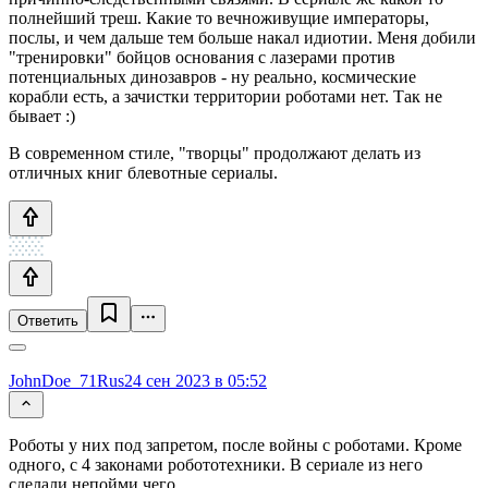
полнейший треш. Какие то вечноживущие императоры,
послы, и чем дальше тем больше накал идиотии. Меня добили
"тренировки" бойцов основания с лазерами против
потенциальных динозавров - ну реально, космические
корабли есть, а зачистки территории роботами нет. Так не
бывает :)
В современном стиле, "творцы" продолжают делать из
отличных книг блевотные сериалы.
Ответить
JohnDoe_71Rus
24 сен 2023 в 05:52
Роботы у них под запретом, после войны с роботами. Кроме
одного, с 4 законами робототехники. В сериале из него
сделали непойми чего.