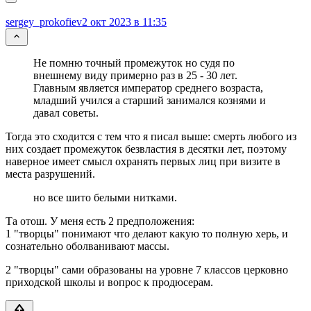
sergey_prokofiev
2 окт 2023 в 11:35
Не помню точный промежуток но судя по
внешнему виду примерно раз в 25 - 30 лет.
Главным является император среднего возраста,
младший учился а старший занимался кознями и
давал советы.
Тогда это сходится с тем что я писал выше: смерть любого из
них создает промежуток безвластия в десятки лет, поэтому
наверное имеет смысл охранять первых лиц при визите в
места разрушений.
но все шито белыми нитками.
Та отош. У меня есть 2 предположения:
1 "творцы" понимают что делают какую то полную херь, и
сознательно оболванивают массы.
2 "творцы" сами образованы на уровне 7 классов церковно
приходской школы и вопрос к продюсерам.