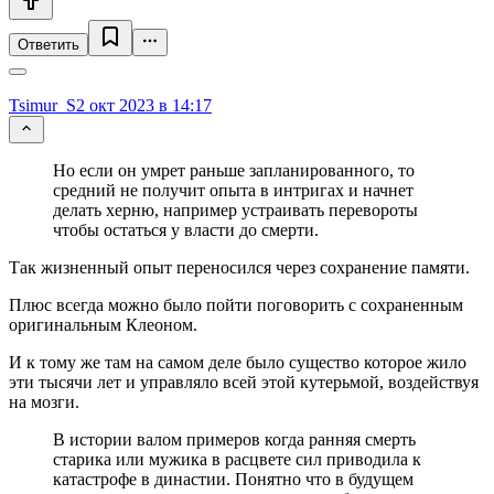
Ответить
Tsimur_S
2 окт 2023 в 14:17
Но если он умрет раньше запланированного, то
средний не получит опыта в интригах и начнет
делать херню, например устраивать перевороты
чтобы остаться у власти до смерти.
Так жизненный опыт переносился через сохранение памяти.
Плюс всегда можно было пойти поговорить с сохраненным
оригинальным Клеоном.
И к тому же там на самом деле было существо которое жило
эти тысячи лет и управляло всей этой кутерьмой, воздействуя
на мозги.
В истории валом примеров когда ранняя смерть
старика или мужика в расцвете сил приводила к
катастрофе в династии. Понятно что в будущем