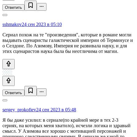
Ответить
sshmakov
24 сен 2023 в 05:10
Сериал похож на те "произведения", которые в романе могли
выдавать сценаристы галактической империи об Терминусе и
о Селдоне. По Азимову, Империя не развивала науку, и для
этих сценаристов наука была бы неотличима от магии.
Ответить
sergey_prokofiev
24 сен 2023 в 05:48
Я бы даже усилил: в сериале(по крайней мере в тех 2-3
сериях, на которых меня хватило), исчезли логика и здравый
смысл. У Азимова все хорошо с мотивацией персонажей и
причинно-следственными связями. В сериале же какой то