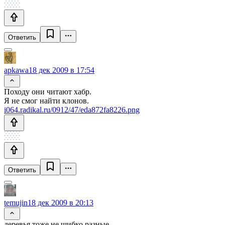
Ответить
apkawa
18 дек 2009 в 17:54
Походу они читают хабр.
Я не смог найти клонов.
i064.radikal.ru/0912/47/eda872fa8226.png
Ответить
temujin
18 дек 2009 в 20:13
деревья тоже не шибко разные.