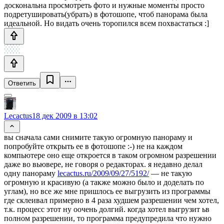
доскональна просмотреть фото и нужные моменты просто
подретушировать(убрать) в фотошопе, чтоб панорама была
идеальной. Но видать очень торопился всем похвастаться :]
Ответить
Lecactus
18 дек 2009 в 13:02
вы сначала сами снимите такую огромную панораму и
попробуйте открыть ее в фотошопе :-) не на каждом
компьютере оно еще откроется в таком огромном разрешении
даже во вьювере, не говоря о редакторах. я недавно делал
одну панораму
lecactus.ru/2009/09/27/5192/
— не такую
огромную и красивую (а также можно было и доделать по
углам), но все же мне пришлось ее выгрузить из программы
где склеивал примерно в 4 раза худшем разрешении чем хотел,
т.к. процесс этот ну оочень долгий. когда хотел выгрузит ьв
полном разрешении, то программа предупредила что нужно