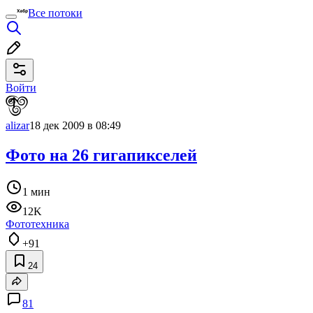
Все потоки
Войти
alizar
18 дек 2009 в 08:49
Фото на 26 гигапикселей
1 мин
12K
Фототехника
+91
24
81