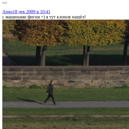
Ango
18 дек 2009 в 10:41
с машинами фигня =) я тут клонов нашёл!