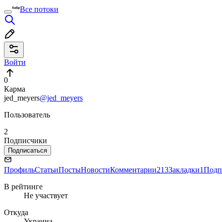
Все потоки
Войти
0
Карма
jed_meyers
@jed_meyers
Пользователь
2
Подписчики
Подписаться
Профиль
Статьи
Посты
Новости
Комментарии
213
Закладки
1
Подп
В рейтинге
Не участвует
Откуда
Украина