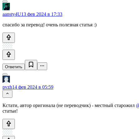
aansty4U
13 фев 2024 в 17:33
спасибо за перевод! очень полезная статья :)
Ответить
pvzh
14 фев 2024 в 05:59
Кстати, автор оригинала (не переводчик) - местный старожил
@
статьи!