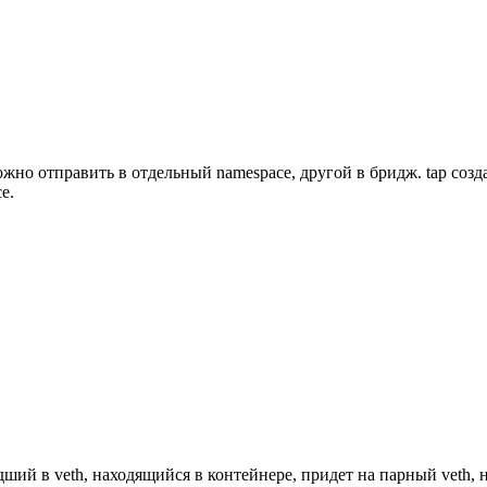
ожно отправить в отдельный namespace, другой в бридж. tap созда
e.
дший в veth, находящийся в контейнере, придет на парный veth, 