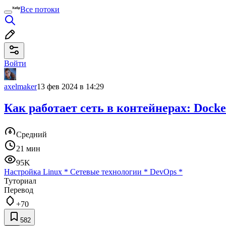
Все потоки
Войти
axelmaker
13 фев 2024 в 14:29
Как работает сеть в контейнерах: Docke
Средний
21 мин
95K
Настройка Linux
*
Сетевые технологии
*
DevOps
*
Туториал
Перевод
+70
582