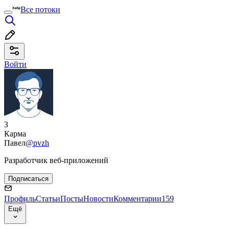
Все потоки
Войти
3
Карма
Павел
@pvzh
Разработчик веб-приложений
Подписаться
Профиль
Статьи
Посты
Новости
Комментарии
159
Ещё