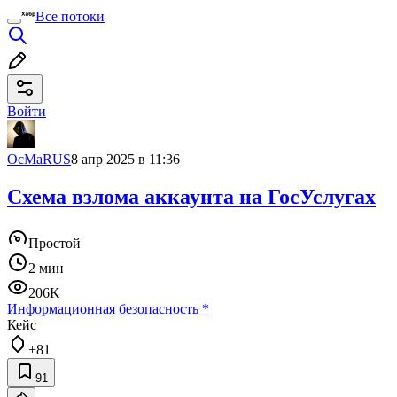
Все потоки
Войти
OcMaRUS
8 апр 2025 в 11:36
Схема взлома аккаунта на ГосУслугах
Простой
2 мин
206K
Информационная безопасность
*
Кейс
+81
91