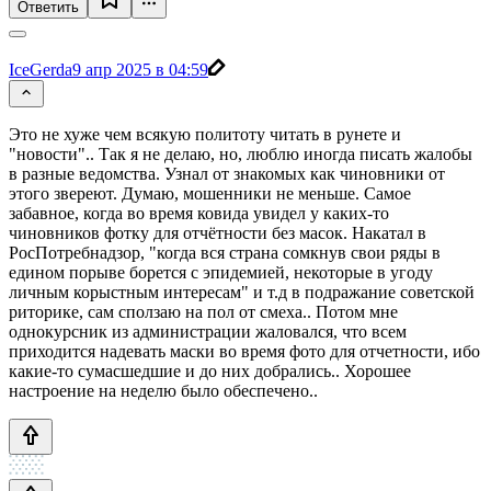
Ответить
IceGerda
9 апр 2025 в 04:59
Это не хуже чем всякую политоту читать в рунете и
"новости".. Так я не делаю, но, люблю иногда писать жалобы
в разные ведомства. Узнал от знакомых как чиновники от
этого звереют. Думаю, мошенники не меньше. Самое
забавное, когда во время ковида увидел у каких-то
чиновников фотку для отчётности без масок. Накатал в
РосПотребнадзор, "когда вся страна сомкнув свои ряды в
едином порыве борется с эпидемией, некоторые в угоду
личным корыстным интересам" и т.д в подражание советской
риторике, сам сползаю на пол от смеха.. Потом мне
однокурсник из администрации жаловался, что всем
приходится надевать маски во время фото для отчетности, ибо
какие-то сумасшедшие и до них добрались.. Хорошее
настроение на неделю было обеспечено..