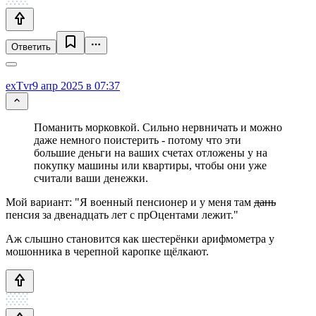
Ответить
exTvr
9 апр 2025 в 07:37
Поманить морковкой. Сильно нервничать и можно
даже немного поистерить - потому что эти
большие деньги на ваших счетах отложены у на
покупку машины или квартиры, чтобы они уже
считали ваши денежки.
Мой вариант: "Я военный пенсионер и у меня там
дань
пенсия за двенадцать лет с прОцентами лежит."
Аж слышно становится как шестерёнки арифмометра у
мошонника в черепной каропке щёлкают.