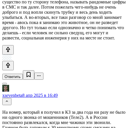
существо по ту сторону телефона, называть рандомные цифры
в СМС и так далее. Потом пожелать чего-нибудь не очень
доброго и под вопли скинуть трубку и весь день ходить
улыбаться. А во-вторых, все таки разговор со мной занимает
время - авось пока я занимаю это животное, он не разведет
другого. Но тут только если однозначно и четко понимать что
делаешь - если человек не сильно сведущ, его могут и
развести, социальная инженерия у них на месте не стоит.
Ответить
xsevenbeta
8 апр 2025 в 16:49
На номер, который я получил в КЗ за два года ни разу не было
ни одного звонка от мошенников (Теле2). А в России
постоянно развлекался, когда мне чижики эти звонили.
Главное быть готовым к 30 минутному спаму смсками на