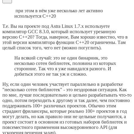
при этом в нём уже несколько лет активно
используется C++20
Т.е. Вы на проекте под Astra Linux 1.7.x используете
компилятор GCC 8.3.0, который использует урезанную
версию C++20? Тогда, наверное, Вам хорошо известно, что в
этой версии компилятора функции C++20 ограничены. Там
целый список того, чего нет (можно погуглить).
На всякий случай: это не один бинарник, это
несколько сотен библиотек, половина из которых
сторонние. Так что я уже навидался разного. И
добиться этого не так уж и сложно.
Ну, если один человек участвует параллельно в разработке
"несколько сотен библиотек" - это нездоровая ситуация. Как
по мне, лучше последовательно и цельно разрабатывать что-то
одно, потом переходить к другому и так далее, чем постоянно
поддерживать 100+ различных проектов. Обычно этим
страдают фрилансеры, которые реально 100+ проектов в год
могут делать, но как правило они не цельные получаются, а
проект состоит в основном из готовых наборов библиотек и
повсеместного применения высокоуровневого API (для
ускорения решения задач).