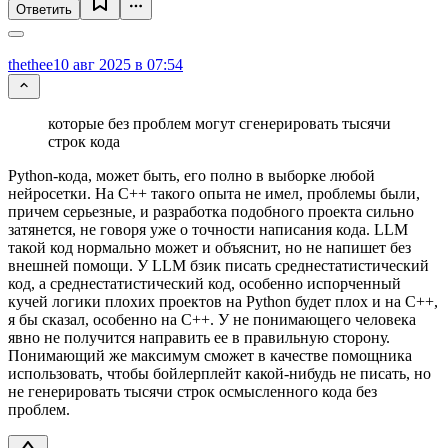
Ответить
thethee
10 авг 2025 в 07:54
которые без проблем могут сгенерировать тысячи
строк кода
Python-кода, может быть, его полно в выборке любой
нейросетки. На C++ такого опыта не имел, проблемы были,
причем серьезные, и разработка подобного проекта сильно
затянется, не говоря уже о точности написания кода. LLM
такой код нормально может и объяснит, но не напишет без
внешней помощи. У LLM бзик писать среднестатистический
код, а среднестатистический код, особенно испорченный
кучей логики плохих проектов на Python будет плох и на C++,
я бы сказал, особенно на C++. У не понимающего человека
явно не получится направить ее в правильную сторону.
Понимающий же максимум сможет в качестве помощника
использовать, чтобы бойлерплейт какой-нибудь не писать, но
не генерировать тысячи строк осмысленного кода без
проблем.