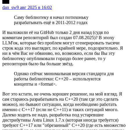
dan_sw
9 авг 2025 в 16:02
Саму библиотеку я начал потихоньку
разрабатывать ещё в 2011-2012 годах
И выложили её на GitHub только 2 дня назад (судя по
коммитам репозиторий был создан 07.08.2025)? В эпоху
LLM'ок, которые без проблем могут сгенерировать тысячи
строк кода это выглядит, по крайней мере, подозрительно. Я
ни в чём Вас не обвиняю, но, возможно, если бы Вы эту
библиотеку опубликовали гораздо более ранее, то у
репозитория было бы больше звёзд.
Однако сейчас минимальная версия стандарта для
работы библиотеки: C++20 – используются
концепты и <format>.
Вот это кстати, не очень хорошее решение, на мой взгляд. Я
сам стараюсь разрабатывать на C++20 (там где это сделать
можно), но бывают ситуации, когда необходимо работать
именно с C++17 (если не C++11) и таких ситуаций много.
Далеко ходить не надо, разработка под устаревшие
дистрибутивы Astra Linux 1.7.x (которая иногда требуется)
требуют C++17 или "обрезанный" C++20 (где есть множество