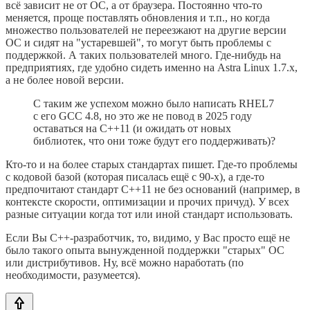
всё зависит не от ОС, а от браузера. Постоянно что-то
меняется, проще поставлять обновления и т.п., но когда
множество пользователей не переезжают на другие версии
ОС и сидят на "устаревшей", то могут быть проблемы с
поддержкой. А таких пользователей много. Где-нибудь на
предприятиях, где удобно сидеть именно на Astra Linux 1.7.x,
а не более новой версии.
С таким же успехом можно было написать RHEL7
с его GCC 4.8, но это же не повод в 2025 году
оставаться на C++11 (и ожидать от новых
библиотек, что они тоже будут его поддерживать)?
Кто-то и на более старых стандартах пишет. Где-то проблемы
с кодовой базой (которая писалась ещё с 90-х), а где-то
предпочитают стандарт C++11 не без оснований (например, в
контексте скорости, оптимизации и прочих причуд). У всех
разные ситуации когда тот или иной стандарт использовать.
Если Вы C++-разработчик, то, видимо, у Вас просто ещё не
было такого опыта вынужденной поддержки "старых" ОС
или дистрибутивов. Ну, всё можно наработать (по
необходимости, разумеется).