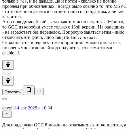
только в
, и не дальше. Да и потом - сколько не помню
for
проблем при обновлениях - всегда было обычно то, что MSVC
что-то начинал делать в соответствии со стандартом, а не так,
как хотел.
А по поводу моей либы - так как там используется std::format,
то GCC из коробки умеет только с 13ой версии. На ранешних
- не заработает без переделок. Попробую заняться этим - либо
отключать эти фичи, либо тащить
.
fmt::format
От концептов и requires тоже в-принципе можно отказаться,
но очень многословный код получится, со всеми этими
enable_if.
Ответить
devoln
14 авг 2025 в 10:34
Для поддержки GCC 8 можно не отказываться от концептов, а