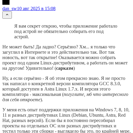
dan_sw
10 авг 2025 в 15:08
Я вам секрет открою, чтобы приложение работало
под астрой не обязательно собирать его под
астрой.
Не может быть! Да ладно? Серьёзно? Хм... я только что
загуглил в Интернете и это действительно так. Вот так
новость, вот так открытие! Оказывается можно собрать
проект под одним Linux-дистрибутивом, а работать он может
на другом! Удивительно! (
сарказм
)
Ну, а если серьёзно - Я об этом прекрасно знаю. Я не просто
так написал о конкретной версии компилятора GCC 8.3.0,
который доступен в Astra Linux 1.7.x. И версия этого
компилятора - максимальная (
погуглите, мб что интересного
для себя откроете
).
У меня есть опыт поддержки приложения на Windows 7, 8, 10,
11 и разных дистрибутивах Linux (Debian, Ubuntu, Astra, Red
Hat, разных версий). Если бы я постоянно пересобирал
проекты на отдельных ОС или разных дистрибутивах и
тестил только эти сборки - выглядело бы это, по крайней мере,