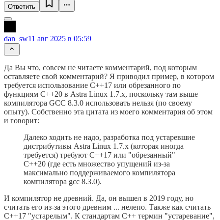
Ответить
dan_sw
11 авг 2025 в 05:59
Да Вы что, совсем не читаете комментарий, под которым
оставляете свой комментарий? Я приводил пример, в котором
требуется использование C++17 или обрезанного по
функциям C++20 в Astra Linux 1.7.x, поскольку там выше
компилятора GCC 8.3.0 использовать нельзя (по своему
опыту). Собственно эта цитата из моего комментария об этом
и говорит:
Далеко ходить не надо, разработка под устаревшие
дистрибутивы Astra Linux 1.7.x (которая иногда
требуется) требуют C++17 или "обрезанный"
C++20 (где есть множество упущений из-за
максимально поддерживаемого компилятора
компилятора gcc 8.3.0).
И компилятор не древний. Да, он вышел в 2019 году, но
считать его из-за этого древним ... нелепо. Также как считать
C++17 "устарелым". К стандартам C++ термин "устаревание",