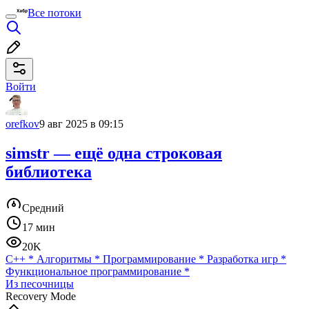
Все потоки
Войти
orefkov
9 авг 2025 в 09:15
simstr — ещё одна строковая
библиотека
Средний
17 мин
20K
C++
*
Алгоритмы
*
Программирование
*
Разработка игр
*
Функциональное программирование
*
Из песочницы
Recovery Mode