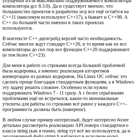
упущений из-за максимально поддерживаемого компилятора
компилятора gcc 8.3.0). Да и существует мнение, что
большинство проектов в разработке игр все ещё остаётся на
C++11 (максимум используют C++17), а бывает и C++98. А
C++ по большей части именно в таких проектах
используются.
В контексте C++ даунгрейд версий часто необходимость.
Сейчас многие ждут стандарт C++26, в то время как не все
компиляторы до сих пор все функции C++20 поддерживают
(и тем более C++23).
Для меня в работе со строками всегда большой проблемой
была кодировка, а именно: реализация алгоритмов
конвертации из разных кодировок. На Linux ОС сейчас это
сделать проще благодаря стандартным функциям, а в Windows
эту задачу решить сложнее. Особенно если нужно
поддерживать Windows 7 - 11 сразу. А с более серьёзными
проблемами ещё не встречался, какие-то минимальные
утилиты для работы со строками всё равно у каждого C++-
программиста должны быть (наверное).
В любом случае пример интересный, будет интересно более
детально рассмотреть реализацию API поверх стандартного
класса string (как я понял, string тут всё же используется, да и
заголовочный файл string.h наблюдал в исходном коде).