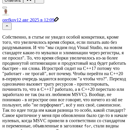
Ответить
orefkov
12 авг 2025 в 12:09
Собственно, в статье не увидел особой конкретики, кроме
того, что увеличилось время сборки, если пихать auto без
раздумывания. И что "мы сидим под Visual Studio, на новом
стандарте какие-то мувалки и элиминации через регистры, я
не просил". То, что время сборки увеличилось из-за более
продвинутой оптимизации и продуктовый код будет работать
быстрее - ни слова. Игрострой сидит на C++17 потому что
"работает - не трогай", вот почему. Чтобы перейти на C++20
в-первую очередь задаются вопросом "а чтобы что?". Переход
однозначно вызовет трату ресурсов - протестировать,
починить то, что в С++17 работало, а в C++20 перестало или
заработало не так (на их любимом MSVC). Вообще, не
понимаю - в игрострое они все говорят, что ничего из std не
пользуют, ибо "не перформит", всё у них своё, самописное.
Так по идее тогда им какая разница то особо, какой стандарт?
Самое критичное у меня при обновлении было где-то в начале
нулевых, когда MSVC привели в соответствии со стандартом
и переменные, объявленные в заголовке
, стали видны
for