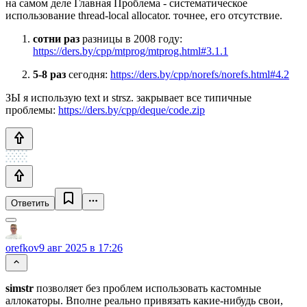
на самом деле Главная Проблема - систематическое
использование thread-local allocator. точнее, его отсутствие.
сотни раз
разницы в 2008 году:
https://ders.by/cpp/mtprog/mtprog.html#3.1.1
5-8 раз
сегодня:
https://ders.by/cpp/norefs/norefs.html#4.2
ЗЫ я использую text и strsz. закрывает все типичные
проблемы:
https://ders.by/cpp/deque/code.zip
Ответить
orefkov
9 авг 2025 в 17:26
simstr
позволяет без проблем использовать кастомные
аллокаторы. Вполне реально привязать какие-нибудь свои,