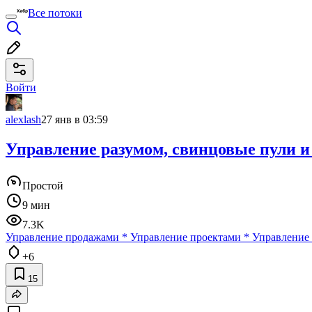
Все потоки
Войти
alexlash
27 янв в 03:59
Управление разумом, свинцовые пули и
Простой
9 мин
7.3K
Управление продажами
*
Управление проектами
*
Управление
+6
15