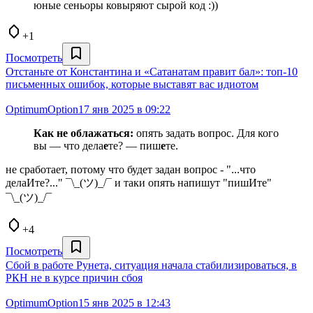
юные сеньоры ковыряют сырой код :))
+1
Посмотреть
Отстаньте от Константина и «Сатанатам правит бал»: топ-10
письменных ошибок, которые выставят вас идиотом
OptimumOption
17 янв 2025 в 09:22
Как не облажаться:
опять задать вопрос. Для кого
вы — что дела
е
те? — пиш
е
те.
не сработает, потому что будет задан вопрос - "...что
делаИте?..." ¯\_(ツ)_/¯ и таки опять напишут "пишИте"
¯\_(ツ)_/¯
+4
Посмотреть
Сбой в работе Рунета, ситуация начала стабилизироваться, в
РКН не в курсе причин сбоя
OptimumOption
15 янв 2025 в 12:43