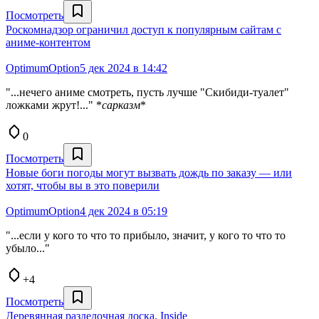
Посмотреть
Роскомнадзор ограничил доступ к популярным сайтам с
аниме-контентом
OptimumOption
5 дек 2024 в 14:42
"...нечего аниме смотреть, пусть лучше "Скибиди-туалет"
ложками жрут!..." *
сарказм
*
0
Посмотреть
Новые боги погоды могут вызвать дождь по заказу — или
хотят, чтобы вы в это поверили
OptimumOption
4 дек 2024 в 05:19
"...если у кого то что то прибыло, значит, у кого то что то
убыло..."
+4
Посмотреть
Деревянная разделочная доска. Inside