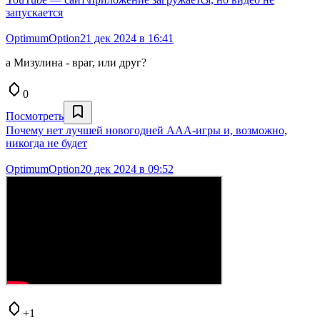
запускается
OptimumOption
21 дек 2024 в 16:41
а Мизулина - враг, или друг?
0
Посмотреть
Почему нет лучшей новогодней AAA-игры и, возможно,
никогда не будет
OptimumOption
20 дек 2024 в 09:52
+1