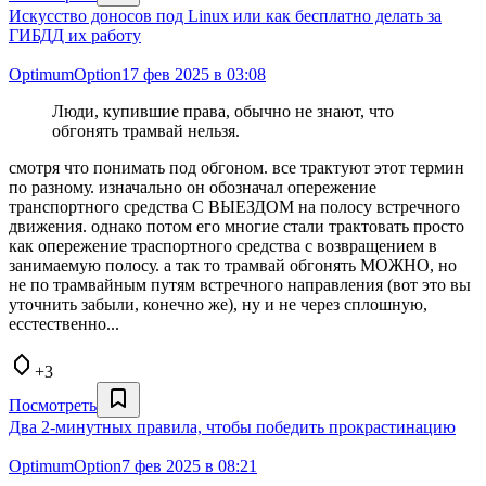
Искусство доносов под Linux или как бесплатно делать за
ГИБДД их работу
OptimumOption
17 фев 2025 в 03:08
Люди, купившие права, обычно не знают, что
обгонять трамвай нельзя.
смотря что понимать под обгоном. все трактуют этот термин
по разному. изначально он обозначал опережение
транспортного средства С ВЫЕЗДОМ на полосу встречного
движения. однако потом его многие стали трактовать просто
как опережение траспортного средства с возвращением в
занимаемую полосу. а так то трамвай обгонять МОЖНО, но
не по трамвайным путям встречного направления (вот это вы
уточнить забыли, конечно же), ну и не через сплошную,
есстественно...
+3
Посмотреть
Два 2-минутных правила, чтобы победить прокрастинацию
OptimumOption
7 фев 2025 в 08:21