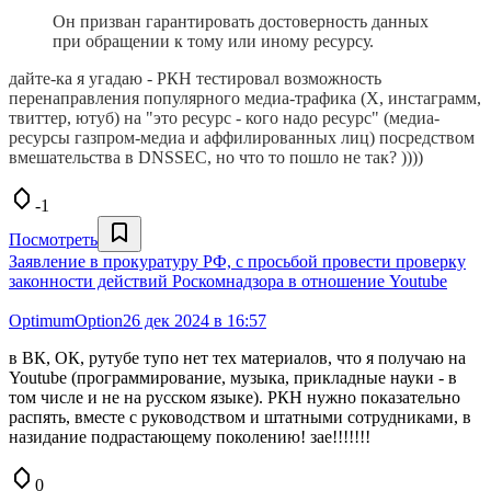
Он призван гарантировать достоверность данных
при обращении к тому или иному ресурсу.
дайте-ка я угадаю - РКН тестировал возможность
перенаправления популярного медиа-трафика (X, инстаграмм,
твиттер, ютуб) на "это ресурс - кого надо ресурс" (медиа-
ресурсы газпром-медиа и аффилированных лиц) посредством
вмешательства в DNSSEC, но что то пошло не так? ))))
-1
Посмотреть
Заявление в прокуратуру РФ, с просьбой провести проверку
законности действий Роскомнадзора в отношение Youtube
OptimumOption
26 дек 2024 в 16:57
в ВК, ОК, рутубе тупо нет тех материалов, что я получаю на
Youtube (программирование, музыка, прикладные науки - в
том числе и не на русском языке). РКН нужно показательно
распять, вместе с руководством и штатными сотрудниками, в
назидание подрастающему поколению! зае!!!!!!!
0