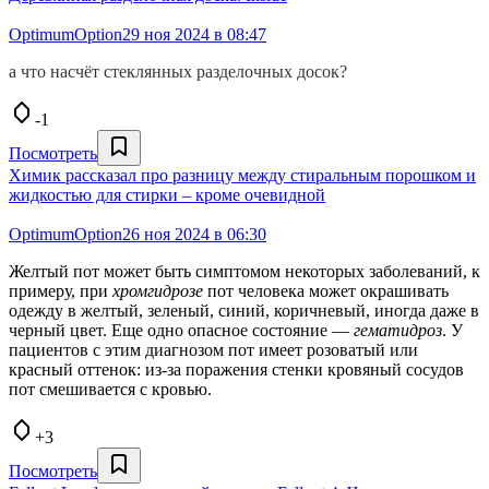
OptimumOption
29 ноя 2024 в 08:47
а что насчёт стеклянных разделочных досок?
-1
Посмотреть
Химик рассказал про разницу между стиральным порошком и
жидкостью для стирки – кроме очевидной
OptimumOption
26 ноя 2024 в 06:30
Желтый пот может быть симптомом некоторых заболеваний, к
примеру, при
хромгидрозе
пот человека может окрашивать
одежду в желтый, зеленый, синий, коричневый, иногда даже в
черный цвет. Еще одно опасное состояние —
гематидроз
. У
пациентов с этим диагнозом пот имеет розоватый или
красный оттенок: из-за поражения стенки кровяный сосудов
пот смешивается с кровью.
+3
Посмотреть