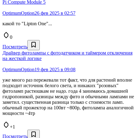
Pi Compute Module 5
OptimumOption
26 фев 2025 в 02:57
какой то "Lipton One"...
0
Посмотреть
Драйвер фитолампы с фотодатчиком и таймером отключения
на жесткой логике
OptimumOption
19 фев 2025 в 09:08
уже много раз пережевали тот факт, что для растений вполне
подходит источник белого света, и никаких "розовых"
фитоламп растюшкам не надо. года 4 занимаюсь домашней
гидропоникой, разницы между фито и обычными лампами не
заметил. существенная разница только с стоимости ламп.
обычный прожектор на 100вт ~800р, фитолампа аналогичной
мощности ~4тр
+1
Посмотреть