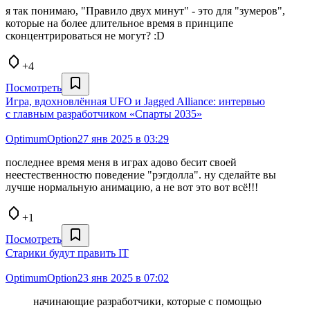
я так понимаю, "Правило двух минут" - это для "зумеров",
которые на более длительное время в принципе
сконцентрироваться не могут? :D
+4
Посмотреть
Игра, вдохновлённая UFO и Jagged Alliance: интервью
с главным разработчиком «Спарты 2035»
OptimumOption
27 янв 2025 в 03:29
последнее время меня в играх адово бесит своей
неестественностю поведение "рэгдолла". ну сделайте вы
лучше нормальную анимацию, а не вот это вот всё!!!
+1
Посмотреть
Старики будут править IT
OptimumOption
23 янв 2025 в 07:02
начинающие разработчики, которые с помощью