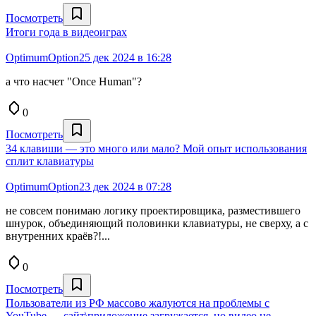
Посмотреть
Итоги года в видеоиграх
OptimumOption
25 дек 2024 в 16:28
а что насчет "Once Human"?
0
Посмотреть
34 клавиши — это много или мало? Мой опыт использования
сплит клавиатуры
OptimumOption
23 дек 2024 в 07:28
не совсем понимаю логику проектировщика, разместившего
шнурок, объединяющий половинки клавиатуры, не сверху, а с
внутренних краёв?!...
0
Посмотреть
Пользователи из РФ массово жалуются на проблемы с
YouTube — сайт\приложение загружается, но видео не