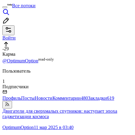
Все потоки
Войти
-29
Карма
read⁠-⁠only
@OptimumOption
Пользователь
1
Подписчики
Профиль
Посты
Новости
Комментарии
480
Закладки
619
Двигатели для сверхмалых спутников: наступает эпоха
гаджетизации космоса
OptimumOption
11 мар 2025 в 03:40