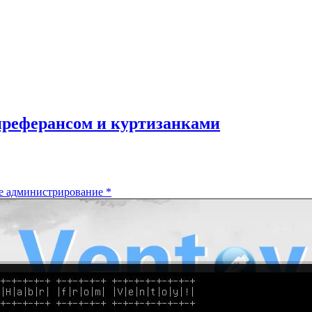
 преферансом и куртизанками
е администрирование
*