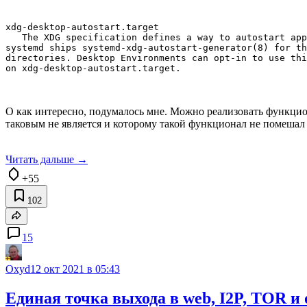
xdg-desktop-autostart.target

   The XDG specification defines a way to autostart app
systemd ships systemd-xdg-autostart-generator(8) for th
directories. Desktop Environments can opt-in to use thi
on xdg-desktop-autostart.target.
О как интересно, подумалось мне. Можно реализовать функц
таковым не является и которому такой функционал не помешал бы
Читать дальше →
+55
102
15
Oxyd
12 окт 2021 в 05:43
Единая точка выхода в web, I2P, TOR и