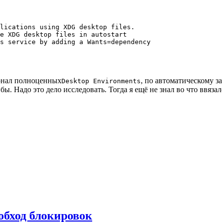
lications using XDG desktop files.

e XDG desktop files in autostart

s service by adding a Wants=dependency

ионал полноценных
, по автоматическому з
Desktop Environments
. Надо это дело исследовать. Тогда я ещё не знал во что ввязался
 обход блокировок