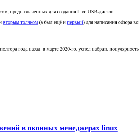
сом, предназначенных для создания Live USB-дисков.
ли
вторым толчком
(а был ещё и
первый
) для написания обзора в
олтора года назад, в марте 2020-го, успел набрать популярност
жений в оконных менеджерах linux