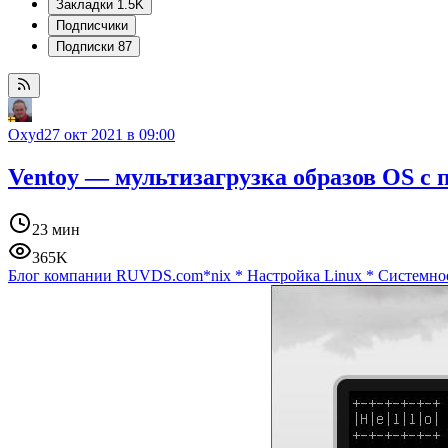
Закладки
1.5K
Подписчики
Подписки
87
Oxyd
27 окт 2021 в 09:00
Ventoy — мультизагрузка образов OS с
23 мин
365K
Блог компании RUVDS.com
*nix
*
Настройка Linux
*
Системно