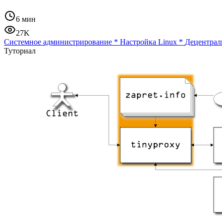
6 мин
27K
Системное администрирование
*
Настройка Linux
*
Децентрал
Туториал