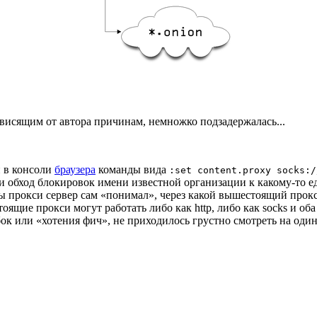
ависящим от автора причинам, немножко подзадержалась...
 в консоли
браузера
команды вида
:set content.proxy socks:/
 и обход блокировок имени известной организации к какому-то ед
бы прокси сервер сам «понимал», через какой вышестоящий прокс
тоящие прокси могут работать либо как http, либо как socks и 
ок или «хотения фич», не приходилось грустно смотреть на один