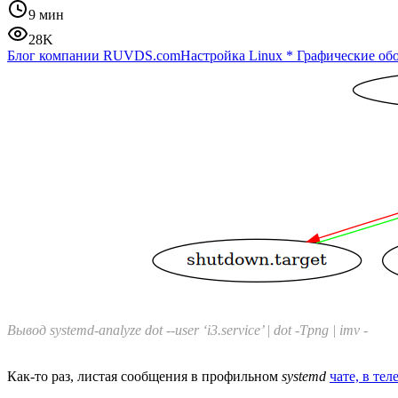
9 мин
28K
Блог компании RUVDS.com
Настройка Linux
*
Графические об
Вывод systemd-analyze dot --user ‘i3.service’ | dot -Tpng | imv -
Как-то раз, листая сообщения в профильном
systemd
чате, в тел