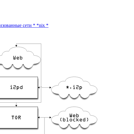
изованные сети
*
*nix
*