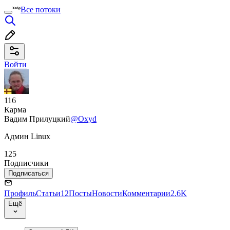
Все потоки
Войти
116
Карма
Вадим Прилуцкий
@Oxyd
Админ Linux
125
Подписчики
Подписаться
Профиль
Статьи
12
Посты
Новости
Комментарии
2.6K
Ещё