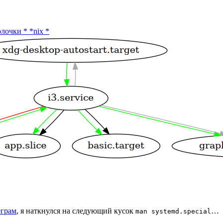
олочки
*
*nix
*
еграм
, я наткнулся на следующий кусок
…
man systemd.special