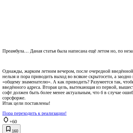
Преамбула… Даная статья была написана ещё летом но, по нез
Однажды, жарким летним вечером, после очередной введённой
нельзя и пора приводить выход во всякие скрытосети, а заодно
«общему знаменателю». А как приводить? Разумеется так, что
введённого адреса. Вторая цель, вытекающая из первой, вышес
софт должен быть более менее актуальным, что б в случае ошиб
сорсфорже.
Итак цели поставлены!
Пора переходить к реализации!
+60
160