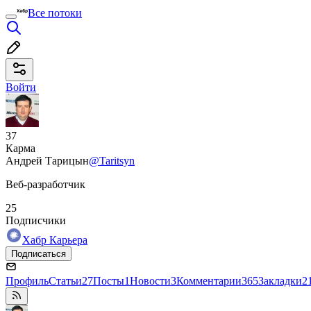
Все потоки
Войти
37
Карма
Андрей Тарицын
@Taritsyn
Веб-разработчик
25
Подписчики
Хабр Карьера
Подписаться
Профиль
Статьи
27
Посты
1
Новости
3
Комментарии
365
Закладки
2