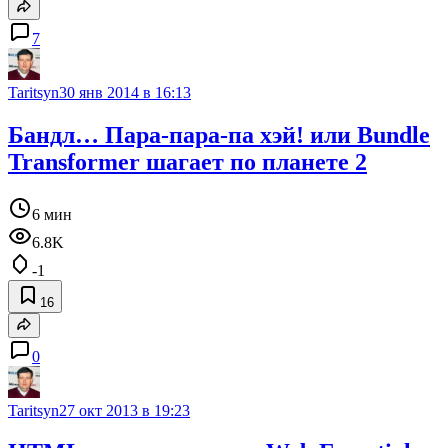
7
Taritsyn
30 янв 2014 в 16:13
Бандл… Пара-пара-па хэй! или Bundle
Transformer шагает по планете 2
6 мин
6.8K
-1
16
0
Taritsyn
27 окт 2013 в 19:23