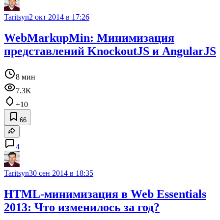
Taritsyn
2 окт 2014 в 17:26
WebMarkupMin: Минимизация
представлений KnockoutJS и AngularJS
8 мин
7.3K
+10
66
4
Taritsyn
30 сен 2014 в 18:35
HTML-минимизация в Web Essentials
2013: Что изменилось за год?