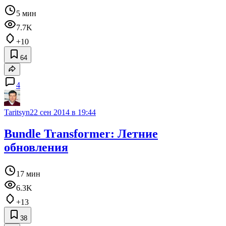
5 мин
7.7K
+10
64
4
Taritsyn
22 сен 2014 в 19:44
Bundle Transformer: Летние
обновления
17 мин
6.3K
+13
38