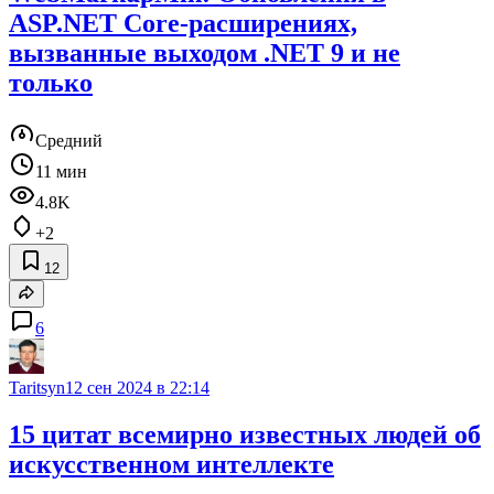
ASP.NET Core-расширениях,
вызванные выходом .NET 9 и не
только
Средний
11 мин
4.8K
+2
12
6
Taritsyn
12 сен 2024 в 22:14
15 цитат всемирно известных людей об
искусственном интеллекте