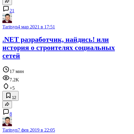
21
Taritsyn
4 мар 2021 в 17:51
.NET разработчик, найдись! или
история о строителях социальных
сетей
17 мин
7.2K
+5
12
8
Taritsyn
7 фев 2019 в 22:05