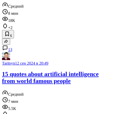
Средний
8 мин
18K
+2
6
13
Taritsyn
12 сен 2024 в 20:49
15 quotes about artificial intelligence
from world famous people
Средний
7 мин
5.5K