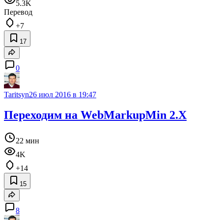
5.3K
Перевод
+7
17
0
Taritsyn
26 июл 2016 в 19:47
Переходим на WebMarkupMin 2.X
22 мин
4K
+14
15
8