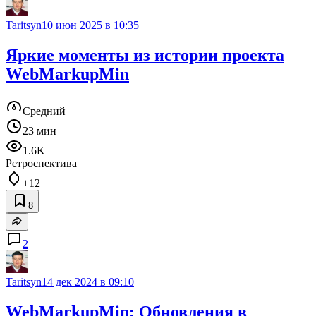
Taritsyn
10 июн 2025 в 10:35
Яркие моменты из истории проекта
WebMarkupMin
Средний
23 мин
1.6K
Ретроспектива
+12
8
2
Taritsyn
14 дек 2024 в 09:10
WebMarkupMin: Обновления в