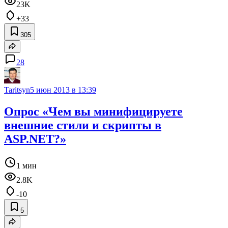
23K
+33
305
28
Taritsyn
5 июн 2013 в 13:39
Опрос «Чем вы минифицируете
внешние стили и скрипты в
ASP.NET?»
1 мин
2.8K
-10
5