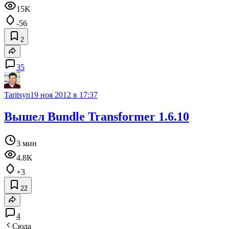
15K
-56
2
35
Taritsyn
19 ноя 2012 в 17:37
Вышел Bundle Transformer 1.6.10
3 мин
4.8K
+3
22
4
Сюда