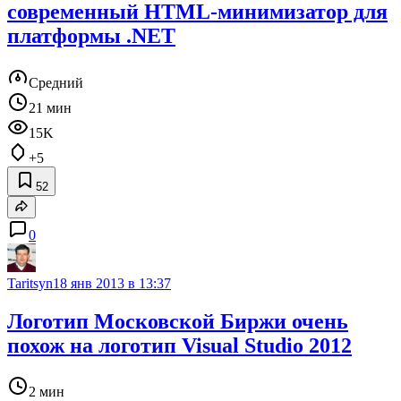
современный HTML-минимизатор для
платформы .NET
Средний
21 мин
15K
+5
52
0
Taritsyn
18 янв 2013 в 13:37
Логотип Московской Биржи очень
похож на логотип Visual Studio 2012
2 мин