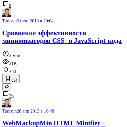
8
Taritsyn
2 июн 2013 в 20:04
Сравнение эффективности
минимизаторов CSS- и JavaScript-кода
3 мин
31K
+43
334
26
Taritsyn
26 апр 2013 в 10:48
WebMarkupMin HTML Minifier –