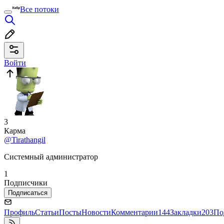
Все потоки
Войти
3
Карма
@Tirathangil
Системный администратор
1
Подписчики
Подписаться
Профиль
Статьи
Посты
Новости
Комментарии
144
Закладки
203
По