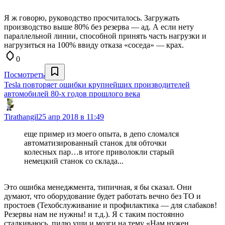
Я ж говорю, руководство просчиталось. Загружать
производство выше 80% без резерва — ад. А если нету
параллельной линии, способной принять часть нагрузки и
нагрузиться на 100% ввиду отказа «соседа» — крах.
0
Посмотреть
Tesla повторяет ошибки крупнейших производителей
автомобилей 80-х годов прошлого века
Tirathangil
25 апр 2018 в 11:49
еще пример из моего опыта, в депо сломался
автоматизированный станок для обточки
колесных пар…в итоге приволокли старый
немецкий станок со склада...
Это ошибка менеджмента, типичная, я бы сказал. Они
думают, что оборудование будет работать вечно без ТО и
простоев (Техобслуживание и профилактика — для слабаков!
Резервы нам не нужны! и т.д.). Я с таким постоянно
сталкиваюсь, пилю уши и мозги на тему «Нам нужен