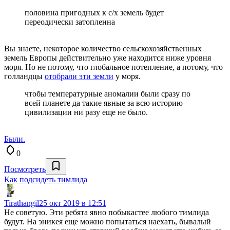
половина пригодных к с/х земель будет
переодически затопленна
Вы знаете, некоторое количество сельскохозяйственных
земель Европы действительно уже находится ниже уровня
моря. Но не потому, что глобальное потепление, а потому, что
голландцы
отобрали эти земли
у моря.
чтобы температурные аномалии были сразу по
всей планете да такие явные за всю историю
цивилизации ни разу еще не было.
Были.
0
Посмотреть
Как подсидеть тимлида
Tirathangil
25 окт 2019 в 12:51
Не советую. Эти ребята явно побыкастее любого тимлида
будут. На эникея еще можно попытаться наехать, бывалый