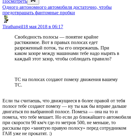
Посмотреть
Одного автономного автомобиля достаточно, чтобы
предотвращать фантомные пробки
Tirathangil
18 мая 2018 в 06:17
Свободность полосы — понятие крайне
растяжимое. Вот в правых полосах едет
разреженный поток, ты его опережаешь. При
каком зазоре между машинами тебе надо нырять в
каждый этот зазор, чтобы соблюдать правило?
ТС на полосах создают помеху движения вашему
ТС.
Если ты считаешь, что движущиеся в более правой от тебя
полосе тебе создают помеху — ну ты как бы вправе дальше
двигаться по выбранной полосе. Помеха — она на то и
помеха, что тебе мешает. Но если до ближайшего автомобиля
при скорости 90 км/ч где-то метров 500, не меньше, то
рассказы про «занятую правую полосу» перед сотрудником
ГАИ уже не прокатят. :)