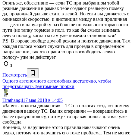
Опять же, объективно — если ТС при выбранном тобой
режиме движения в рамках тебе создают реальную помеху —
да, продолжай дальше ехать в левой. Но если вы движетесь с
одинаковой скоростью, и дистанция между вами приличная
— где-то в пару-тройку раз больше нормального тормозного
пути (не тапку тормоза в пол), то как бы смысл занимать
левую полосу, когда ты сам уже помехой становишься?
P.S. В городе вообще другой режим и понятие движения. Там
каждая полоса может служить для проезда в определенном
направлении, так что правило про «освободить левую
полосу» уже не действует.
0
Посмотреть
Одного автономного автомобиля достаточно, чтобы
предотвращать фантомные пробки
Tirathangil
17 мая 2018 в 14:05
«Заняты полосы движения» = ТС на полосах создают помеху
движения вашему ТС. Вы их опередили — возвращайтесь в
более правую полосу, потому что правая полоса для вас уже
свободна.
Конечно, за нарушение этого правила наказывают очень
редко, потому что нарушить его тоже проблема. Тем не менее