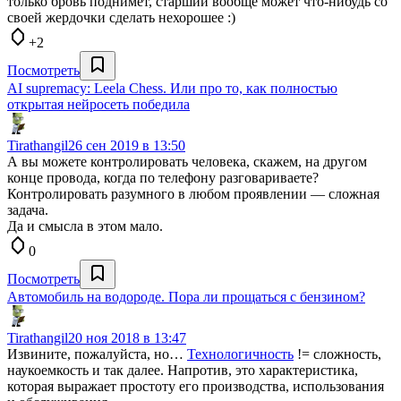
только бровь поднимет, старший вообще может что-нибудь со
своей жердочки сделать нехорошее :)
+2
Посмотреть
AI supremacy: Leela Chess. Или про то, как полностью
открытая нейросеть победила
Tirathangil
26 сен 2019 в 13:50
А вы можете контролировать человека, скажем, на другом
конце провода, когда по телефону разговариваете?
Контролировать разумного в любом проявлении — сложная
задача.
Да и смысла в этом мало.
0
Посмотреть
Автомобиль на водороде. Пора ли прощаться с бензином?
Tirathangil
20 ноя 2018 в 13:47
Извините, пожалуйста, но…
Технологичность
!= сложность,
наукоемкость и так далее. Напротив, это характеристика,
которая выражает простоту его производства, использования