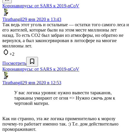
Коронавирусы: от SARS к 2019-nCoV
Tirathangil
29 янв 2020 в 13:43
Так ведь этот уголь и остальные — остатки того самого леса и
его жителей, которые были на этом месте миллионы лет
назад. То есть CO2 был забран из атмосферы, но обратно не
вернулся, а был законсервирован в литосфере на многие
миллионы лет.
+2
Посмотреть
Коронавирусы: от SARS к 2019-nCoV
Tirathangil
29 янв 2020 в 12:53
У вас логика уровня: нужно вывести тараканов,
тараканы умирают от огня => Нужно сжечь дом к
чертовой матери.
Как ни странно, эта же логика применительно к морозу
почему-то работает именно так. :) Т.е. дом действительно
промораживают.