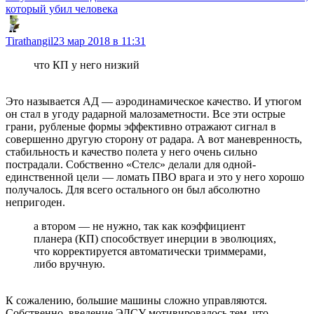
который убил человека
Tirathangil
23 мар 2018 в 11:31
что КП у него низкий
Это называется АД — аэродинамическое качество. И утюгом
он стал в угоду радарной малозаметности. Все эти острые
грани, рубленые формы эффективно отражают сигнал в
совершенно другую сторону от радара. А вот маневренность,
стабильность и качество полета у него очень сильно
пострадали. Собственно «Стелс» делали для одной-
единственной цели — ломать ПВО врага и это у него хорошо
получалось. Для всего остального он был абсолютно
непригоден.
а втором — не нужно, так как коэффициент
планера (КП) способствует инерции в эволюциях,
что корректируется автоматически триммерами,
либо вручную.
К сожалению, большие машины сложно управляются.
Собственно, введение ЭДСУ мотивировалось тем, что