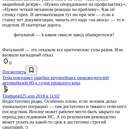
аварийный резерв», «Нужно оборудование на профилактику»,
«Нужен четкий механизм реакции на проблему». Как об
стенку горох. И автоматизация тут ни при чем — если к
станку нет документации, чинить его надо «на авось» — то и
поделом. И скатертью дорога.
фатальной — в каком смысле завод обанкротился?
Фатальной — это отказали все критические узлы разом. Или
вызвали каскадный отказ.
0
Посмотреть
Tesla повторяет ошибки крупнейших производителей
автомобилей 80-х годов прошлого века
Tirathangil
25 апр 2018 в 11:02
Недостаточно редко. Особенно плохо, если человек делал
уникальную операцию — там достаточно и тяжкого телесного
последствия. Вполне может рабочее место быть закрыто на
период расследования НС. А по результатам руководство
может уехать на какой-то срок в достаточно строгий
санаторий. :)