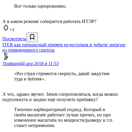
Вот только однорежимно.
А в каком режиме собирается работать ИТЭР?
+1
Посмотреть
ITER как прекрасный пример недостатков в добыче энергии
из термоядерного синтеза
Tirathangil
4 апр 2018 в 11:53
«Раз струя стремится свернуть, давай закрутим
туда и бублик».
А что, здраво звучит. Зачем сопротивляться, когда можно
подтолкнуть и заодно еще получить прибавку?
Типично карбюраторный подход. Который в
своём масштабе работает лучше прочих, но при
изменении масштаба по мощности/размеру и т.п.
станет неприменим.