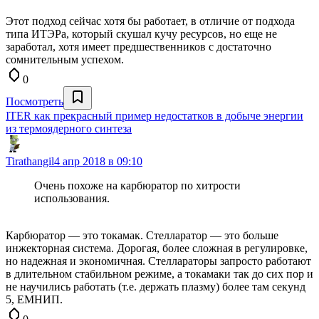
Этот подход сейчас хотя бы работает, в отличие от подхода
типа ИТЭРа, который скушал кучу ресурсов, но еще не
заработал, хотя имеет предшественников с достаточно
сомнительным успехом.
0
Посмотреть
ITER как прекрасный пример недостатков в добыче энергии
из термоядерного синтеза
Tirathangil
4 апр 2018 в 09:10
Очень похоже на карбюратор по хитрости
использования.
Карбюратор — это токамак. Стелларатор — это больше
инжекторная система. Дорогая, более сложная в регулировке,
но надежная и экономичная. Стеллараторы запросто работают
в длительном стабильном режиме, а токамаки так до сих пор и
не научились работать (т.е. держать плазму) более там секунд
5, ЕМНИП.