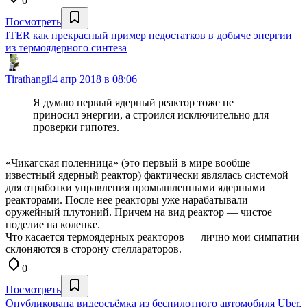
0
Посмотреть
ITER как прекрасный пример недостатков в добыче энергии
из термоядерного синтеза
Tirathangil
4 апр 2018 в 08:06
Я думаю первый ядерный реактор тоже не
приносил энергии, а строился исключительно для
проверки гипотез.
«Чикагская поленница» (это первый в мире вообще
известный ядерный реактор) фактически являлась системой
для отработки управления промышленными ядерными
реакторами. После нее реакторы уже нарабатывали
оружейный плутоний. Причем на вид реактор — чистое
поделие на коленке.
Что касается термоядерных реакторов — лично мои симпатии
склоняются в сторону стеллараторов.
0
Посмотреть
Опубликована видеосъёмка из беспилотного автомобиля Uber,