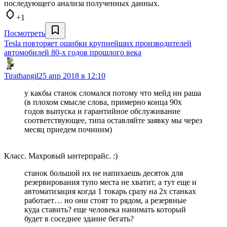
последующего анализа полученных данных.
+1
Посмотреть
Tesla повторяет ошибки крупнейших производителей
автомобилей 80-х годов прошлого века
Tirathangil
25 апр 2018 в 12:10
у какбы станок сломался потому что мейд ин раша
(в плохом смысле слова, примерно конца 90х
годов выпуска и гарантийное обслуживание
соответствующее, типа оставляйте заявку мы через
месяц приедем починим)
Класс. Махровый ынтерпрайс. :)
станок большой их не напихаешь десяток для
резервирования тупо места не хватит, а тут еще и
автоматизация когда 1 токарь сразу на 2х станках
работает… но они стоят то рядом, а резервные
куда ставить? еще человека нанимать который
будет в соседнее здание бегать?