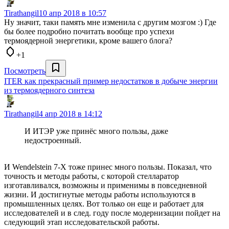
Tirathangil
10 апр 2018 в 10:57
Ну значит, таки память мне изменила с другим мозгом :) Где
бы более подробно почитать вообще про успехи
термоядерной энергетики, кроме вашего блога?
+1
Посмотреть
ITER как прекрасный пример недостатков в добыче энергии
из термоядерного синтеза
Tirathangil
4 апр 2018 в 14:12
И ИТЭР уже принёс много пользы, даже
недостроенный.
И Wendelstein 7-X тоже принес много пользы. Показал, что
точность и методы работы, с которой стелларатор
изготавливался, возможны и применимы в повседневной
жизни. И достигнутые методы работы используются в
промышленных целях. Вот только он еще и работает для
исследователей и в след. году после модернизации пойдет на
следующий этап исследовательской работы.