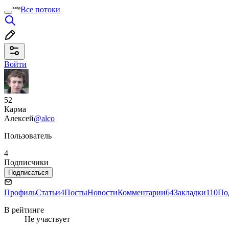
Все потоки
Войти
52
Карма
Алексей
@alco
Пользователь
4
Подписчики
Подписаться
Профиль
Статьи
4
Посты
Новости
Комментарии
64
Закладки
110
По
В рейтинге
Не участвует