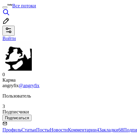
Все потоки
Войти
0
Карма
angryfix
@angryfix
Пользователь
3
Подписчики
Подписаться
Профиль
Статьи
Посты
Новости
Комментарии
4
Закладки
68
Подпи