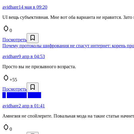
avidhare
14 мая в 09:20
UI вещь субъективная. Мне вот оба варианта не нравится. Зат
0
Посмотреть
Почему протоколы шифрования не спасут интернет: корень п
avidhare
9 апр в 04:53
Просто вы не призывного возраста.
+55
Посмотреть
█ ██████ ████
avidhare
2 апр в 01:41
Амнезия не спойлерите. Повальная мода на такие статьи начнет
0