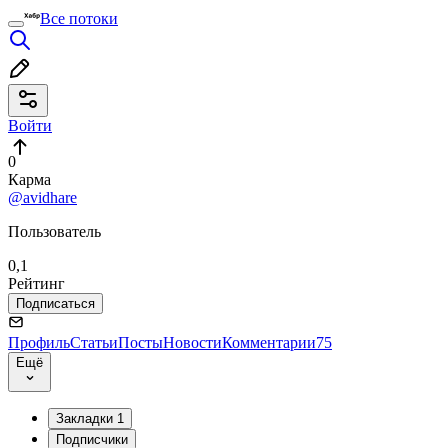
Все потоки
Войти
0
Карма
@avidhare
Пользователь
0,1
Рейтинг
Подписаться
Профиль
Статьи
Посты
Новости
Комментарии
75
Ещё
Закладки
1
Подписчики