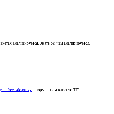
кетах анализируется. Знать бы чем анализируется.
lega.info/v1/dc-proxy
в нормальном клиенте ТГ?