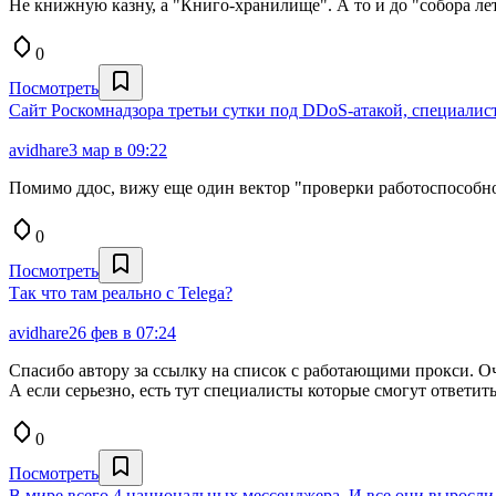
Не книжную казну, а "Книго-хранилище". А то и до "собора л
0
Посмотреть
Сайт Роскомнадзора третьи сутки под DDoS-атакой, специали
avidhare
3 мар в 09:22
Помимо ддос, вижу еще один вектор "проверки работоспособнос
0
Посмотреть
Так что там реально с Telega?
avidhare
26 фев в 07:24
Спасибо автору за ссылку на список с работающими прокси. О
А если серьезно, есть тут специалисты которые смогут ответи
0
Посмотреть
В мире всего 4 национальных мессенджера. И все они выросл