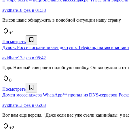
avidhare
18 фев в 01:38
Высок шанс обнаружить в подобной ситуации нашу страну.
+1
Посмотреть
Дуров: Россия ограничивает доступ к Telegram, пытаясь заста
avidhare
13 фев в 05:42
Царь Николай совершил подобную ошибку. Он вооружил и отпр
0
Посмотреть
Домен мессенджера WhatsApp** пропал из DNS-серверов Роск
avidhare
13 фев в 05:03
Вот вам еще версия. "Даже если вас уже съели каннибалы, у вас
+2