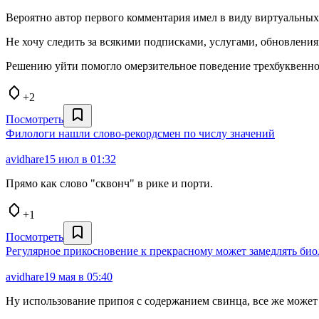
Вероятно автор первого комментария имел в виду виртуальных 
Не хочу следить за всякими подписками, услугами, обновлениям
Решению уйти помогло омерзительное поведение трехбуквенног
+2
Посмотреть
Филологи нашли слово-рекордсмен по числу значений
avidhare
15 июл в 01:32
Прямо как слово "сквонч" в рике и порти.
+1
Посмотреть
Регулярное прикосновение к прекрасному может замедлять био
avidhare
19 мая в 05:40
Ну использование припоя с содержанием свинца, все же может