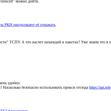
етописей" можно дойти.
сты РКН продолжают её отражать
ти" ТСПУ. А что насчет инъекций в пакетах? Уже знаем что в па
чень удобно.
ть? Насколько безопасно использовать прокси отсюда
https://api.te
и БЕЗ блокировок