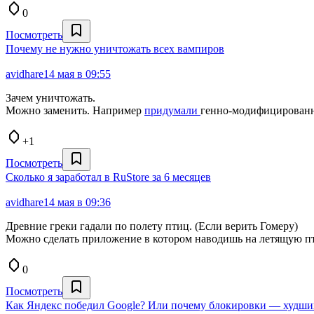
0
Посмотреть
Почему не нужно уничтожать всех вампиров
avidhare
14 мая в 09:55
Зачем уничтожать.
Можно заменить. Например
придумали
генно-модифицированны
+1
Посмотреть
Сколько я заработал в RuStore за 6 месяцев
avidhare
14 мая в 09:36
Древние греки гадали по полету птиц. (Если верить Гомеру)
Можно сделать приложение в котором наводишь на летящую пт
0
Посмотреть
Как Яндекс победил Google? Или почему блокировки — худши