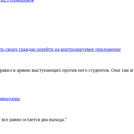
вить своих граждан перейти на контролируемое приложение
авил в армию выступающих против него студентов. Они там аги
омнадзора
 все равно остается два выхода."