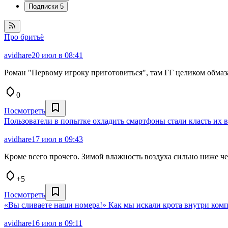
Подписки
5
Про бритьё
avidhare
20 июл в 08:41
Роман "Первому игроку приготовиться", там ГГ целиком обмаз
0
Посмотреть
Пользователи в попытке охладить смартфоны стали класть их в
avidhare
17 июл в 09:43
Кроме всего прочего. Зимой влажность воздуха сильно ниже че
+5
Посмотреть
«Вы сливаете наши номера!» Как мы искали крота внутри ком
avidhare
16 июл в 09:11