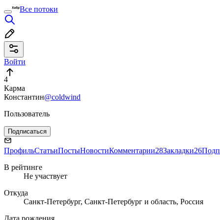
Все потоки
Войти
4
Карма
Константин
@coldwind
Пользователь
Подписаться
Профиль
Статьи
Посты
Новости
Комментарии
28
Закладки
26
Подп
В рейтинге
Не участвует
Откуда
Санкт-Петербург, Санкт-Петербург и область, Россия
Дата рождения