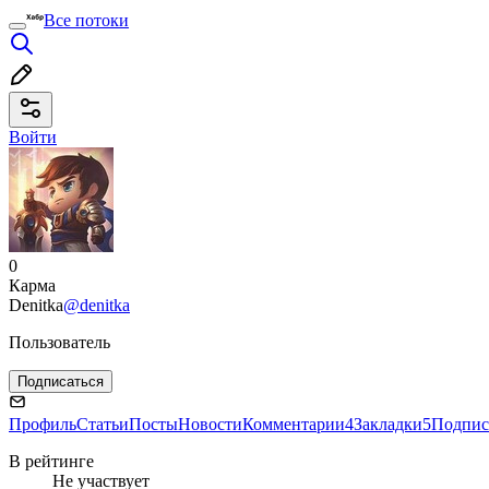
Все потоки
Войти
0
Карма
Denitka
@denitka
Пользователь
Подписаться
Профиль
Статьи
Посты
Новости
Комментарии
4
Закладки
5
Подпис
В рейтинге
Не участвует