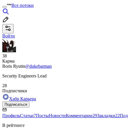
Все потоки
Войти
38
Карма
Boris Ryutin
@dukebarman
Security Engineers Lead
28
Подписчики
Хабр Карьера
Подписаться
Профиль
Статьи
7
Посты
Новости
Комментарии
29
Закладки
22
Под
В рейтинге