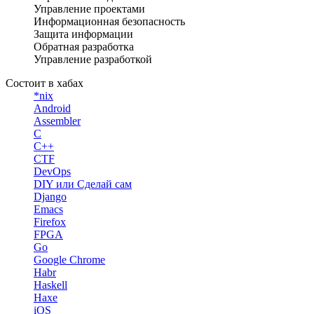
Управление проектами
Информационная безопасность
Защита информации
Обратная разработка
Управление разработкой
Состоит в хабах
*nix
Android
Assembler
C
C++
CTF
DevOps
DIY или Сделай сам
Django
Emacs
Firefox
FPGA
Go
Google Chrome
Habr
Haskell
Haxe
iOS