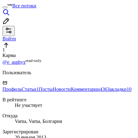
Все потоки
Войти
1
Карма
read⁠-⁠only
@e_asphyx
Пользователь
Профиль
Статьи
1
Посты
Новости
Комментарии
436
Закладки
10
В рейтинге
Не участвует
Откуда
Varna, Varna, Болгария
Зарегистрирован
20 января 2013