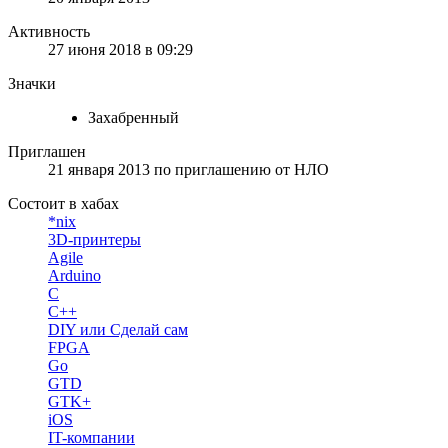
Активность
27 июня 2018 в 09:29
Значки
Захабренный
Приглашен
21 января 2013
по приглашению от
НЛО
Состоит в хабах
*nix
3D-принтеры
Agile
Arduino
C
C++
DIY или Сделай сам
FPGA
Go
GTD
GTK+
iOS
IT-компании