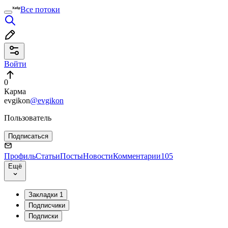
Все потоки
Войти
0
Карма
evgikon
@evgikon
Пользователь
Подписаться
Профиль
Статьи
Посты
Новости
Комментарии
105
Ещё
Закладки
1
Подписчики
Подписки