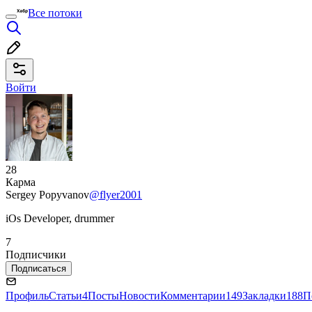
Все потоки
Войти
28
Карма
Sergey Popyvanov
@flyer2001
iOs Developer, drummer
7
Подписчики
Подписаться
Профиль
Статьи
4
Посты
Новости
Комментарии
149
Закладки
188
П