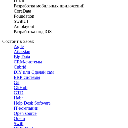
UIKit
Разработка мобильных приложений
CoreData
Foundation
SwiftUI
Autolayout
Разработка под iOS
Состоит в хабах
Agile
Atlassian
Big Data
CRM-системы
Cubrid
DIY или Сделай сам
ERP-системы
Git
GitHub
GTD
Habr
Help Desk Software
IT-компании
Open source
Opera
Swift