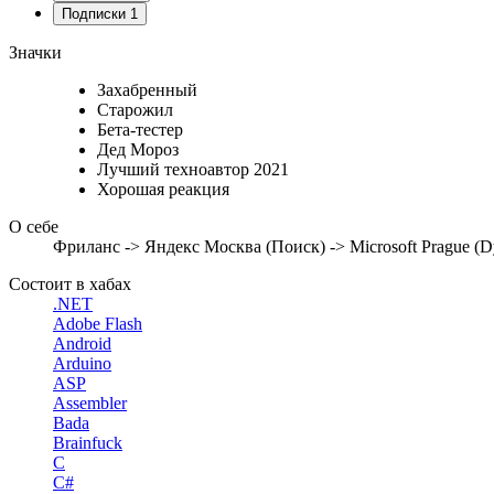
Подписки
1
Значки
Захабренный
Старожил
Бета-тестер
Дед Мороз
Лучший техноавтор 2021
Хорошая реакция
О себе
Фриланс -> Яндекс Москва (Поиск) -> Microsoft Prague (Dy
Состоит в хабах
.NET
Adobe Flash
Android
Arduino
ASP
Assembler
Bada
Brainfuck
C
C#