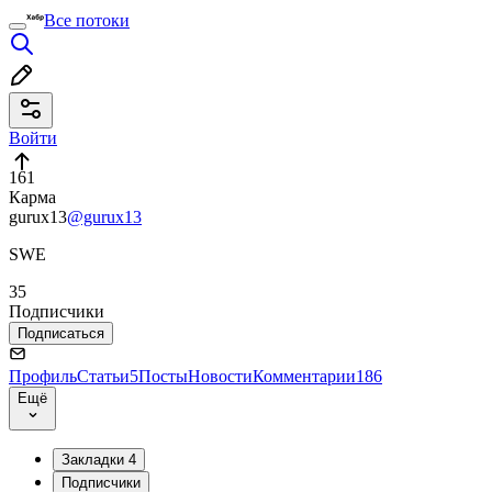
Все потоки
Войти
161
Карма
gurux13
@gurux13
SWE
35
Подписчики
Подписаться
Профиль
Статьи
5
Посты
Новости
Комментарии
186
Ещё
Закладки
4
Подписчики