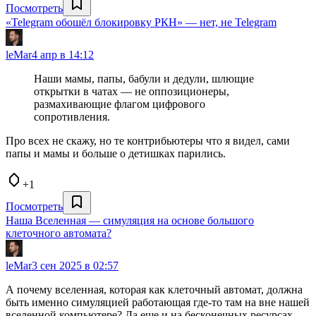
Посмотреть
«Telegram обошёл блокировку РКН» — нет, не Telegram
leMar
4 апр в 14:12
Наши мамы, папы, бабули и дедули, шлющие
открытки в чатах — не оппозиционеры,
размахивающие флагом цифрового
сопротивления.
Про всех не скажу, но те контрибьютеры что я видел, сами
папы и мамы и больше о детишках парились.
+1
Посмотреть
Наша Вселенная — симуляция на основе большого
клеточного автомата?
leMar
3 сен 2025 в 02:57
А почему вселенная, которая как клеточный автомат, должна
быть именно симуляцией работающая где-то там на вне нашей
вселенной компьютере? Да еще и на бесконечных ресурсах.