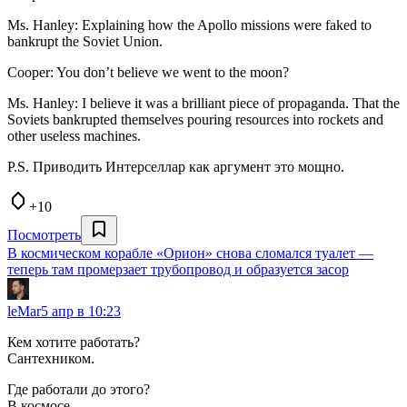
Ms. Hanley: Explaining how the Apollo missions were faked to
bankrupt the Soviet Union.
Cooper: You don’t believe we went to the moon?
Ms. Hanley: I believe it was a brilliant piece of propaganda. That the
Soviets bankrupted themselves pouring resources into rockets and
other useless machines.
P.S. Приводить Интерселлар как аргумент это мощно.
+10
Посмотреть
В космическом корабле «Орион» снова сломался туалет —
теперь там промерзает трубопровод и образуется засор
leMar
5 апр в 10:23
Кем хотите работать?
Сантехником.
Где работали до этого?
В космосе.