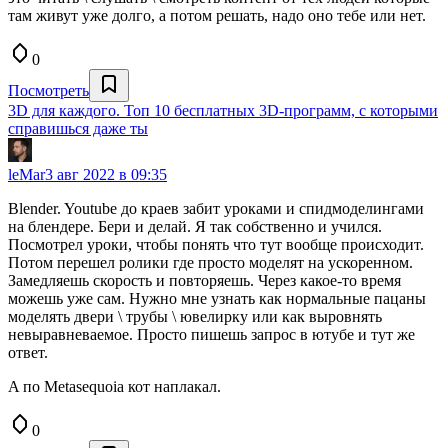
там живут уже долго, а потом решать, надо оно тебе или нет.
0
Посмотреть
3D для каждого. Топ 10 бесплатных 3D-программ, c которыми
справишься даже ты
leMar
3 авг 2022 в 09:35
Blender. Youtube до краев забит уроками и спидмоделингами
на блендере. Бери и делай. Я так собственно и учился.
Посмотрел уроки, чтобы понять что тут вообще происходит.
Потом перешел ролики где просто моделят на ускоренном.
Замедляешь скорость и повторяешь. Через какое-то время
можешь уже сам. Нужно мне узнать как нормальные пацаны
моделять двери \ трубы \ ювелирку или как выровнять
невыравневаемое. Просто пишешь запрос в ютубе и тут же
ответ.
A по Metasequoia кот наплакал.
0