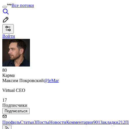
Все потоки
Войти
80
Карма
Максим Покровский
@leMar
Virtual СЕО
17
Подписчики
Подписаться
Профиль
Статьи
3
Посты
Новости
Комментарии
901
Закладки
212
П