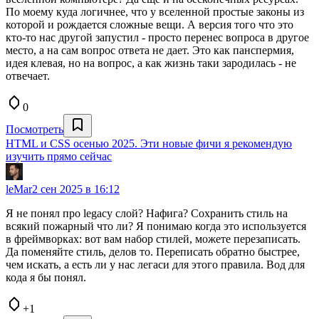
По моему куда логичнее, что у вселенной простые законы из
которой и рождается сложные вещи. А версия того что это
кто-то нас другой запустил - просто перенес вопроса в другое
место, а на сам вопрос ответа не дает. Это как панспермия,
идея клевая, но на вопрос, а как жизнь таки зародилась - не
отвечает.
0
Посмотреть
HTML и CSS осенью 2025. Эти новые фичи я рекомендую
изучить прямо сейчас
leMar
2 сен 2025 в 16:12
Я не понял про legacy слой? Нафига? Сохранить стиль на
всякий пожарный что ли? Я понимаю когда это используется
в фреймворках: вот вам набор стилей, можете перезаписать.
Да поменяйте стиль, делов то. Переписать обратно быстрее,
чем искать, а есть ли у нас легаси для этого правила. Вод для
кода я бы понял.
+1