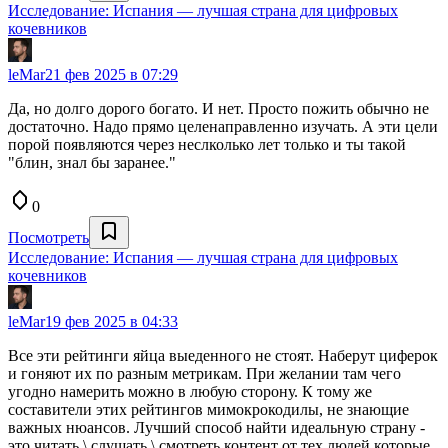
Исследование: Испания — лучшая страна для цифровых
кочевников
leMar
21 фев 2025 в 07:29
Да, но долго дорого богато. И нет. Просто пожить обычно не
достаточно. Надо прямо целенаправленно изучать. А эти цели
порой появляются через неслколько лет только и ты такой
"блин, знал бы заранее."
0
Посмотреть
Исследование: Испания — лучшая страна для цифровых
кочевников
leMar
19 фев 2025 в 04:33
Все эти рейтинги яйца выеденного не стоят. Наберут циферок
и гоняют их по разным метрикам. При желании там чего
угодно намерить можно в любую сторону. К тому же
составители этих рейтингов мимокрокодилы, не знающие
важных нюансов. Лучший способ найти идеальную страну -
это читать \ слушать \ смотреть контент от тех людей которые