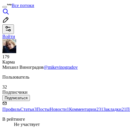
Все потоки
Войти
179
Карма
Михаил Виноградов
@mikevinogradov
Пользователь
32
Подписчики
Подписаться
Профиль
Статьи
3
Посты
Новости
1
Комментарии
231
Закладки
21
П
В рейтинге
Не участвует