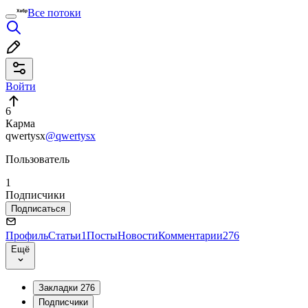
Все потоки
Войти
6
Карма
qwertysx
@qwertysx
Пользователь
1
Подписчики
Подписаться
Профиль
Статьи
1
Посты
Новости
Комментарии
276
Ещё
Закладки
276
Подписчики