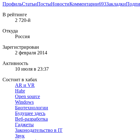
Профиль
Статьи
Посты
Новости
Комментарии
693
Закладки
Подпи
В рейтинге
2 720-й
Откуда
Россия
Зарегистрирован
2 февраля 2014
Активность
10 июля в 23:37
Состоит в хабах
AR и VR
Habr
Open source
Windows
Биотехнологии
Будущее здесь
Веб-разработка
Гаджеты
Законодательство в IT
Звук