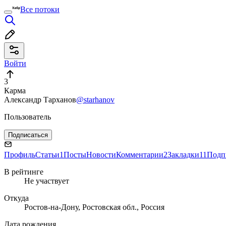
Все потоки
Войти
3
Карма
Александр Тарханов
@starhanov
Пользователь
Подписаться
Профиль
Статьи
1
Посты
Новости
Комментарии
2
Закладки
11
Подп
В рейтинге
Не участвует
Откуда
Ростов-на-Дону, Ростовская обл., Россия
Дата рождения