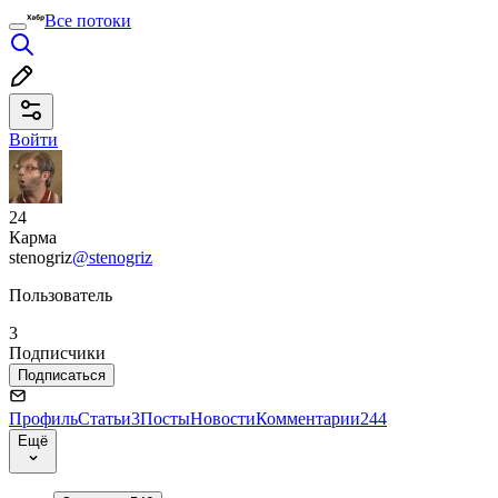
Все потоки
Войти
24
Карма
stenogriz
@stenogriz
Пользователь
3
Подписчики
Подписаться
Профиль
Статьи
3
Посты
Новости
Комментарии
244
Ещё