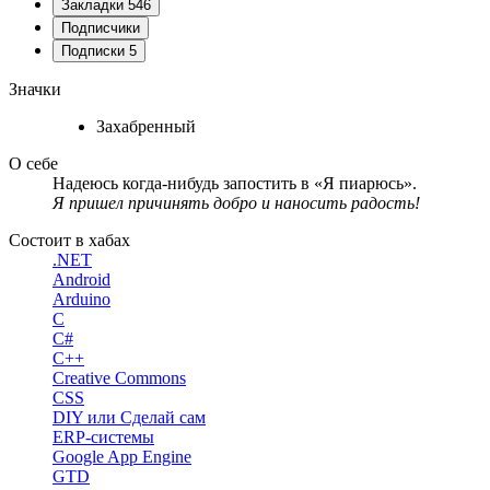
Закладки
546
Подписчики
Подписки
5
Значки
Захабренный
О себе
Надеюсь когда-нибудь запостить в «Я пиарюсь».
Я пришел причинять добро и наносить радость!
Состоит в хабах
.NET
Android
Arduino
C
C#
C++
Creative Commons
CSS
DIY или Сделай сам
ERP-системы
Google App Engine
GTD